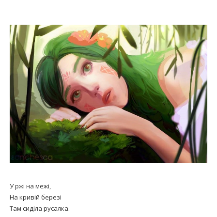
У ржі на межі,
На кривій березі
Там сиділа русалка.