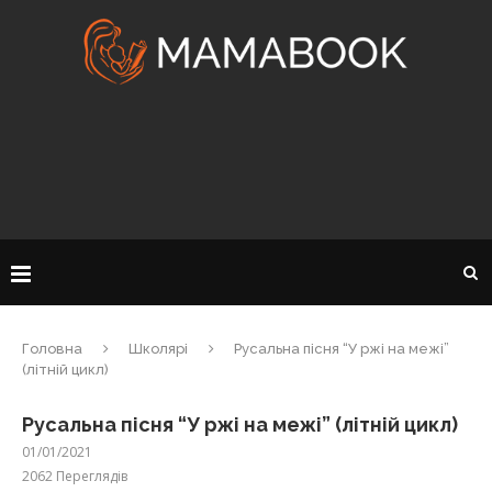
Головна
Школярі
Русальна пісня “У ржі на межі”
(літній цикл)
Русальна пісня “У ржі на межі” (літній цикл)
01/01/2021
2062
Переглядів