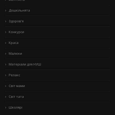
Дошкільнята
Здоров'я
Конкурси
Краса
Малюки
Матеріали для НУШ
Релакс
Світ мами
Світ тата
Школярі