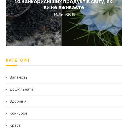
10 найкорисніших продуктів світу, які
ви не вживаєте
14/Лип/2019
КАТЕГОРІЇ
Вагітність
Дошкільнята
Здоров'я
Конкурси
Краса