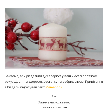
Бажаємо, аби різдвяний дух зберігся у вашій оселі протягом
року. Щастя та здоров’я, достатку та добрих справ! Привітання
з Різдвом підготував сайт
Mamabook
***
Ялинку наряджаємо,
Запалюем свічки,