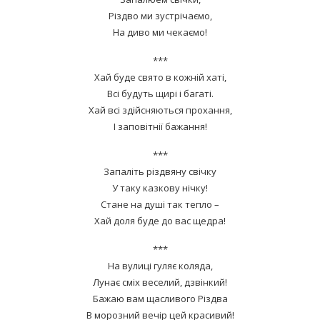
Різдво ми зустрічаємо,
На диво ми чекаємо!
***
Хай буде свято в кожній хаті,
Всі будуть щирі і багаті.
Хай всі здійсняються прохання,
І заповітнії бажання!
***
Запаліть різдвяну свічку
У таку казкову нічку!
Стане на душі так тепло –
Хай доля буде до вас щедра!
***
На вулиці гуляє коляда,
Лунає сміх веселий, дзвінкий!
Бажаю вам щасливого Різдва
В морозний вечір цей красивий!