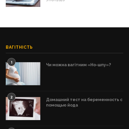
ВАГІТНІСТЬ
1
Чи можна вагітним «Но-шпу»?
2
Домашний тест на беременность с
помощью йода