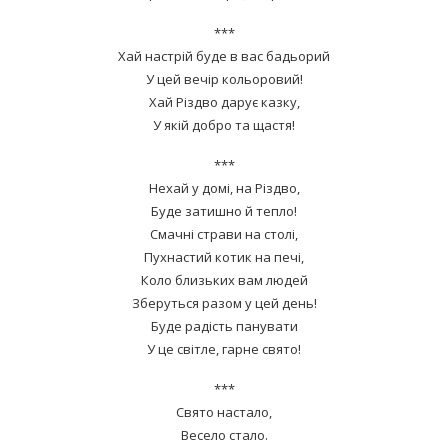
***
Хай настрій буде в вас бадьорий
У цей вечір кольоровий!
Хай Різдво дарує казку,
У якій добро та щастя!
***
Нехай у домі, на Різдво,
Буде затишно й тепло!
Смачні страви на столі,
Пухнастий котик на печі,
Коло близьких вам людей
Зберуться разом у цей день!
Буде радість панувати
У це світле, гарне свято!
***
Свято настало,
Весело стало.