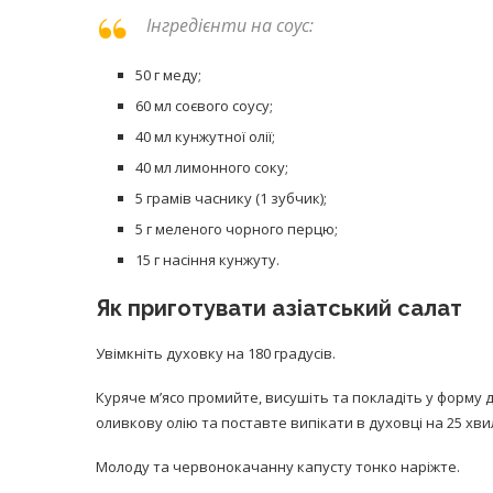
Інгредієнти на соус:
50 г меду;
60 мл соєвого соусу;
40 мл кунжутної олії;
40 мл лимонного соку;
5 грамів часнику (1 зубчик);
5 г меленого чорного перцю;
15 г насіння кунжуту.
Як приготувати азіатський салат
Увімкніть духовку на 180 градусів.
Куряче м’ясо промийте, висушіть та покладіть у форму д
оливкову олію та поставте випікати в духовці на 25 хви
Молоду та червонокачанну капусту тонко наріжте.