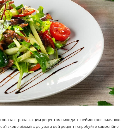
Попробуйте рецепт
симптоми
легендарного супа доктора
 дітей
Моро, который без...
08/Січ/2021
готована страва за цим рецептом виходить неймовірно смачною.
бов’язково візьміть до уваги цей рецепт і спробуйте самостійно