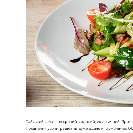
равильно принимать
Лікарі назвали 
льна: никакого кипятка
коронавірусу в
и...
14/Бер/2020
30/Січ/2021
Тайський салат – яскравий, смачний, екзотичний! При
Поєднання усіх інгредієнтів дуже вдале й гармонійне. О