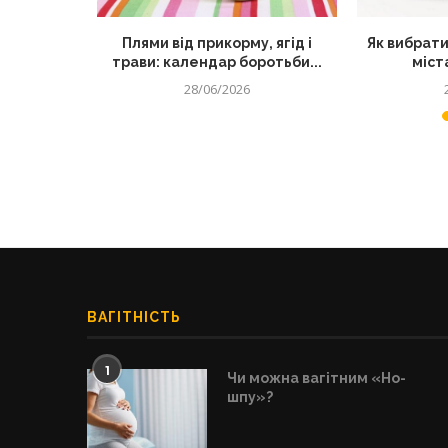
секретний
Плями від прикорму, ягід і
Як вибрати
их страв
трави: календар боротьби...
міста
28/06/2026
ВАГІТНІСТЬ
1
Чи можна вагітним «Но-
шпу»?