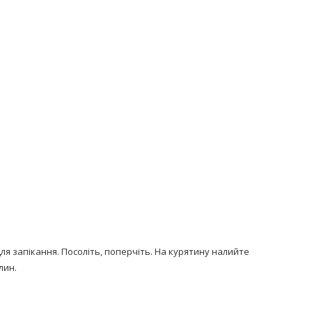
ля запікання. Посоліть, поперчіть. На курятину налийте
лин.