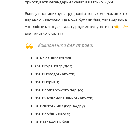
приготувати легендарний салат азіатської кухні.
Якщо у вас виникнуть труднощі з пошуком едамаме, то 
вареною квасолею. Це може бути як біла, так і червона 
А от якісне м’ясо для салату радимо купувати на
https:/
для тайського салату.
Компоненти для страви:
20 мл оливкової олії;
650 г курячої грудки;
150 г молодої капусти;
150 г моркви;
150 г болгарського перцю;
150 г червонокачанної капусти;
20 г свіжої кінзи (коріандру);
150 г бобів/квасолі;
20 г зеленої цибулі.