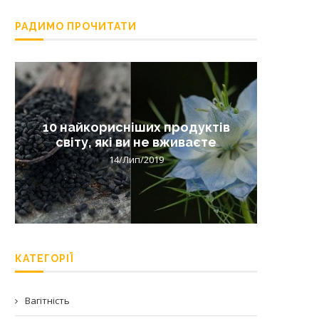
РАДИМО ПРОЧИТАТИ
10 найкорисніших продуктів
Лишай 
світу, які ви не вживаєте
14/Лип/2019
КАТЕГОРІЇ
Вагітність