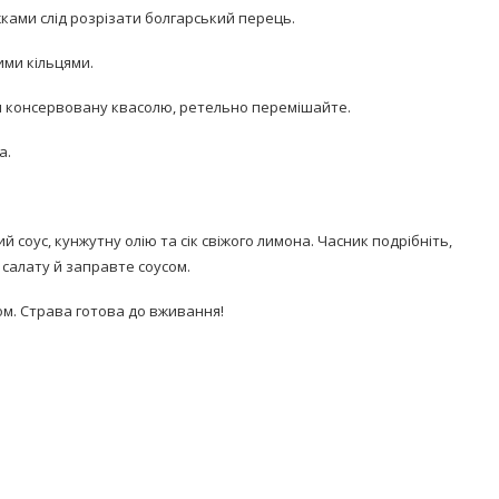
ками слід розрізати болгарський перець.
ими кільцями.
 чи консервовану квасолю, ретельно перемішайте.
а.
й соус, кунжутну олію та сік свіжого лимона. Часник подрібніть,
салату й заправте соусом.
м. Страва готова до вживання!