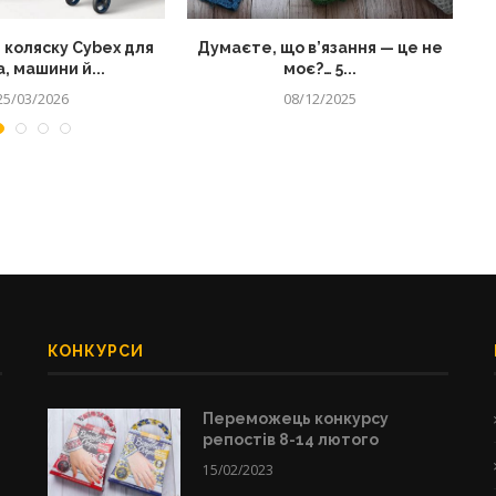
 коляску Cybex для
Думаєте, що в’язання — це не
, машини й...
моє?… 5...
25/03/2026
08/12/2025
КОНКУРСИ
Переможець конкурсу
репостів 8-14 лютого
15/02/2023