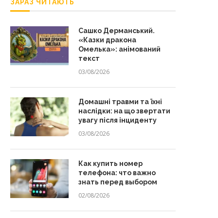
ЗАРАЗ ЧИТАЮТЬ
Сашко Дерманський.
«Казки дракона
Омелька»: анімований
текст
03/08/2026
Домашні травми та їхні
наслідки: на що звертати
увагу після інциденту
03/08/2026
Как купить номер
телефона: что важно
знать перед выбором
02/08/2026