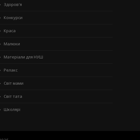
Здоров'я
Конкурси
Краса
Малюки
Матеріали для НУШ
Релакс
Світ мами
Світ тата
Школярі