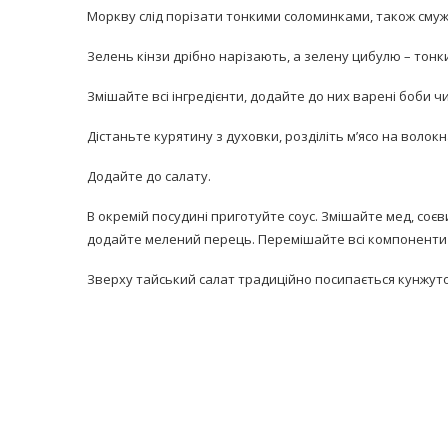
Моркву слід порізати тонкими соломинками, також смуж
Зелень кінзи дрібно нарізають, а зелену цибулю – тонк
Змішайте всі інгредієнти, додайте до них варені боби
Дістаньте курятину з духовки, розділіть м’ясо на волокн
Додайте до салату.
В окремій посудині приготуйте соус. Змішайте мед, соєви
додайте мелений перець. Перемішайте всі компоненти 
Зверху тайський салат традиційно посипається кунжуто