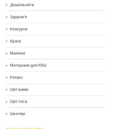
Дошкільнята
Здоров'я
Конкурси
Краса
Малюки
Матеріали для НУШ
Релакс
Світ мами
Світ тата
Школярі