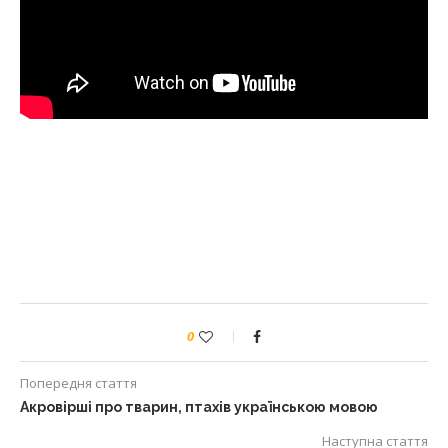
0
Попередня стаття
Акровірші про тварин, птахів українською мовою
Наступна стаття