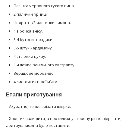
Пляшка червоного сухого вина.
2 палички гірчиці.
Цедра з 1/3 частинки лимона.
1 зірочка анісу.
3-4 бутони гвоздики.
3-5 штук кардамону.
4 ст.ложки цукру.
1 ч.ложка ванільного екстракту.
Вершкове морозиво.
4 листочки свіжої м’яти.
Етапи приготування
– Акуратно, тонко зрізати шкірки.
– Хвостик залишити, а протилежну сторону рівно відрізати,
аби груші можна було поставити.