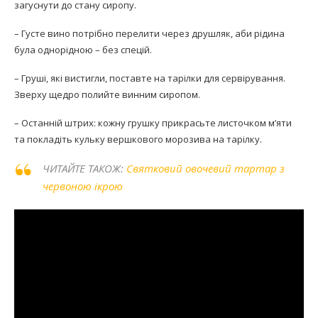
загуснути до стану сиропу.
– Густе вино потрібно перелити через друшляк, аби рідина
була однорідною – без спецій.
– Груші, які вистигли, поставте на тарілки для сервірування.
Зверху щедро полийте винним сиропом.
– Останній штрих: кожну грушку прикрасьте листочком м’яти
та покладіть кульку вершкового морозива на тарілку.
ЧИТАЙТЕ ТАКОЖ:
Святковий овочевий тартар з
червоною ікрою