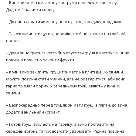
– Вино вилити в металічну каструлю невеликого розміру.
Додати 2 палички кориці.
– До вина додати лимонну церкву, аніс, гвоздику, кардамон.
– Також висипати цукор, перемішати й поставити на слабкий
вогонь.
– Доки вино гріється, потрібно опустити груші в каструлю. Вино
повинно повністю покрити фрукти.
– Коли вино закипить, груші тримати на плиті ще 3-5 хвилин.
Фрукти повинні стати м’якими, але не розваритися, аби вони
гарно тримали форму. У середньому груші мліють у вині 15
хвилин.
– Безпосередньо перед тим, як знімати груші з плити, до вина
додати ванільний екстракт.
– Готові груші викласти на тарілку, а вино поставити на
середній вогонь та продовжити уварювати. Рідина повинна