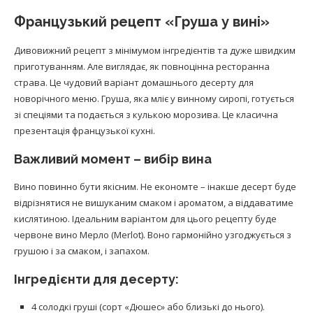
Французький рецепт «Груша у вині»
Дивовижний рецепт з мінімумом інгредієнтів та дуже швидким
приготуванням. Але виглядає, як повноцінна ресторанна
страва. Це чудовий варіант домашнього десерту для
новорічного меню. Груша, яка мліє у винному сиропі, готується
зі спеціями та подається з кулькою морозива. Це класична
презентація французької кухні.
Важливий момент – вибір вина
Вино повинно бути якісним. Не економте – інакше десерт буде
відрізнятися не вишуканим смаком і ароматом, а віддаватиме
кислятиною. Ідеальним варіантом для цього рецепту буде
червоне вино Мерло (Merlot). Воно гармонійно узгоджується з
грушою і за смаком, і запахом.
Інгредієнти для десерту:
4 солодкі груші (сорт «Дюшес» або близькі до нього).