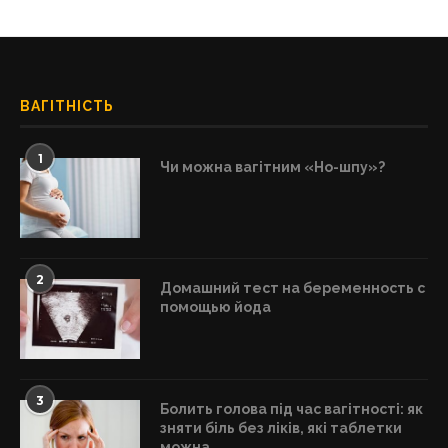
ВАГІТНІСТЬ
1
Чи можна вагітним «Но-шпу»?
2
Домашний тест на беременность с
помощью йода
3
Болить голова під час вагітності: як
зняти біль без ліків, які таблетки
можна