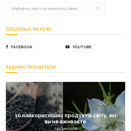
СОЦІАЛЬНІ МЕРЕЖІ
FACEBOOK
YOUTUBE
РАДИМО ПРОЧИТАТИ
10 найкорисніших продуктів світу, які
ви не вживаєте
14/Лип/2019