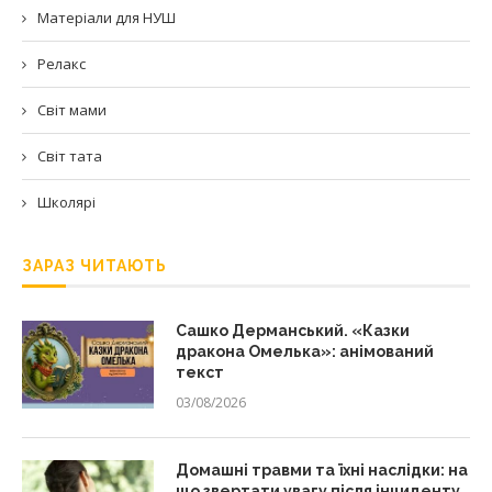
Матеріали для НУШ
Релакс
Світ мами
Світ тата
Школярі
ЗАРАЗ ЧИТАЮТЬ
Сашко Дерманський. «Казки
дракона Омелька»: анімований
текст
03/08/2026
Домашні травми та їхні наслідки: на
що звертати увагу після інциденту