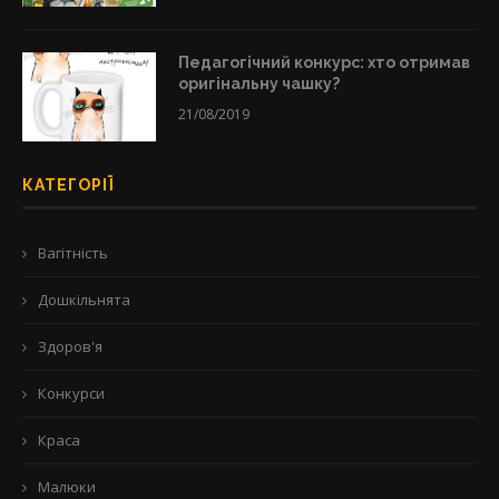
Педагогічний конкурс: хто отримав
оригінальну чашку?
21/08/2019
КАТЕГОРІЇ
Вагітність
Дошкільнята
Здоров'я
Конкурси
Краса
Малюки