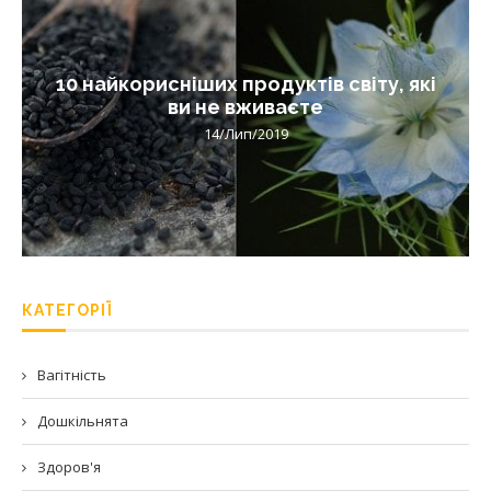
10 найкорисніших продуктів світу, які
ви не вживаєте
14/Лип/2019
КАТЕГОРІЇ
Вагітність
Дошкільнята
Здоров'я