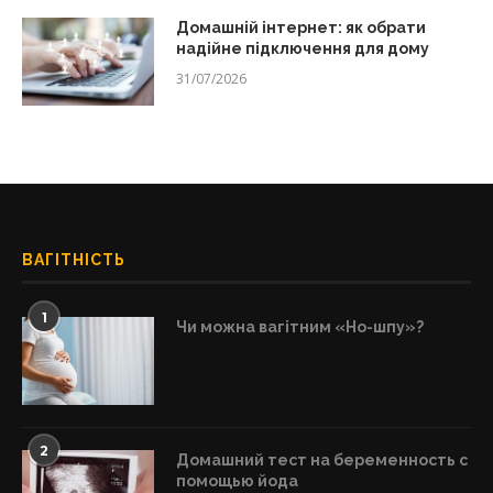
Домашній інтернет: як обрати
надійне підключення для дому
31/07/2026
ВАГІТНІСТЬ
1
Чи можна вагітним «Но-шпу»?
2
Домашний тест на беременность с
помощью йода