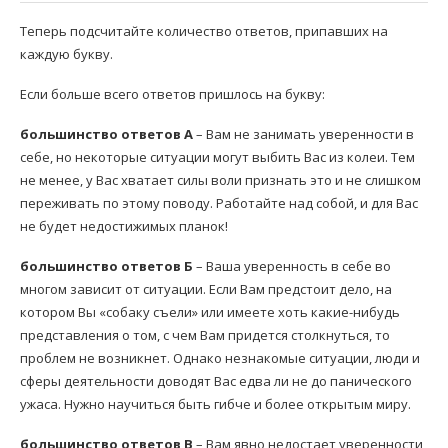
Теперь подсчитайте количество ответов, припавших на
каждую букву.
Если больше всего ответов пришлось на букву:
большинство ответов А
– Вам не занимать уверенности в
себе, но некоторые ситуации могут выбить Вас из колеи. Тем
не менее, у Вас хватает силы воли признать это и не слишком
переживать по этому поводу. Работайте над собой, и для Вас
не будет недостижимых планок!
большинство ответов Б
– Ваша уверенность в себе во
многом зависит от ситуации. Если Вам предстоит дело, на
котором Вы «собаку съели» или имеете хоть какие-нибудь
представления о том, с чем Вам придется столкнуться, то
проблем не возникнет. Однако незнакомые ситуации, люди и
сферы деятельности доводят Вас едва ли не до панического
ужаса. Нужно научиться быть гибче и более открытым миру.
большинство ответов В
– Вам явно недостает уверенности