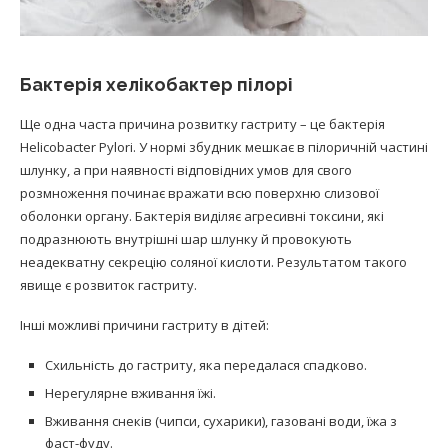
Бактерія хелікобактер пілорі
Ще одна часта причина розвитку гастриту – це бактерія
Helicobacter Pylori. У нормі збудник мешкає в пілоричній частині
шлунку, а при наявності відповідних умов для свого
розмноження починає вражати всю поверхню слизової
оболонки органу. Бактерія виділяє агресивні токсини, які
подразнюють внутрішні шар шлунку й провокують
неадекватну секрецію соляної кислоти. Результатом такого
явище є розвиток гастриту.
Інші можливі причини гастриту в дітей:
Схильність до гастриту, яка передалася спадково.
Нерегулярне вживання їжі.
Вживання снеків (чипси, сухарики), газовані води, їжа з
фаст-фуду.