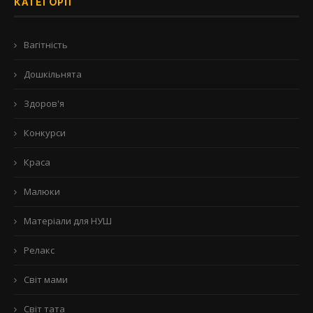
КАТЕГОРІЇ
Вагітність
Дошкільнята
Здоров'я
Конкурси
Краса
Малюки
Матеріали для НУШ
Релакс
Світ мами
Світ тата