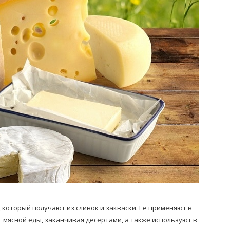
Попробуйте рецепт
симптоми
легендарного супа доктора
 дітей
Моро, который без...
08/Січ/2021
который получают из сливок и закваски. Ее применяют в
 мясной еды, заканчивая десертами, а также используют в