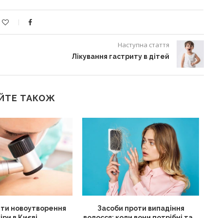
Наступна стаття
Лікування гастриту в дітей
ЙТЕ ТАКОЖ
ти новоутворення
Засоби проти випадіння
іри в Києві
волосся: коли вони потрібні та...