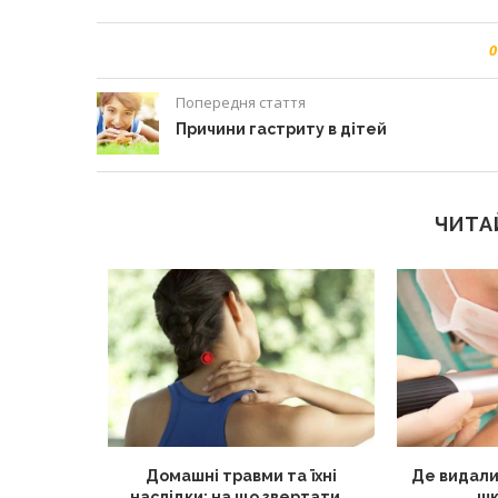
0
Попередня стаття
Причини гастриту в дітей
ЧИТА
лядом: як
Домашні травми та їхні
Де видали
 від...
наслідки: на що звертати...
шк