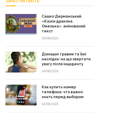
ЗАРАЗ ЧИТАЮТЬ
Сашко Дерманський.
«Казки дракона
Омелька»: анімований
текст
03/08/2026
Домашні травми та їхні
наслідки: на що звертати
увагу після інциденту
03/08/2026
Как купить номер
телефона: что важно
знать перед выбором
02/08/2026