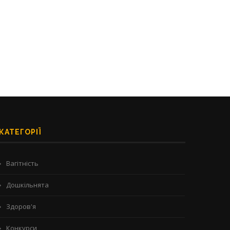
зубов?
06/07/2026
13/07/2026
КАТЕГОРІЇ
Вагітність
Дошкільнята
Здоров'я
Конкурси