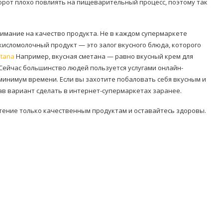
орот плохо повлиять на пищеварительный процесс, поэтому так
нимание на качество продукта. Не в каждом супермаркете
кисломолочный продукт — это залог вкусного блюда, которого
etana
Например, вкусная сметана — равно вкусный крем для
? Сейчас большинство людей пользуется услугами онлайн-
 минимум времени. Если вы захотите побаловать себя вкусным и
ав вариант сделать в интернет-супермаркетах заранее.
тение только качественным продуктам и оставайтесь здоровы.