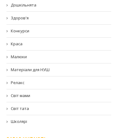
Дошкільнята
Здоров'я
Конкурси
Краса
Малюки
Матеріали для НУШ
Релакс
Світ мами
Світ тата
Школярі