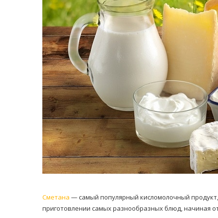
равильно принимать
Лікарі назвали 
льна: никакого кипятка
коронавірусу в
и...
14/Бер/2020
30/Січ/2021
Сметана
— самый популярный кисломолочный продукт, 
приготовлении самых разнообразных блюд, начиная от