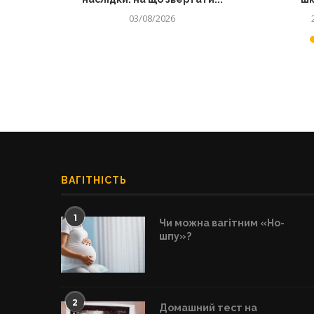
03/08/2026
ВАГІТНІСТЬ
1
Чи можна вагітним «Но-
шпу»?
2
Домашний тест на