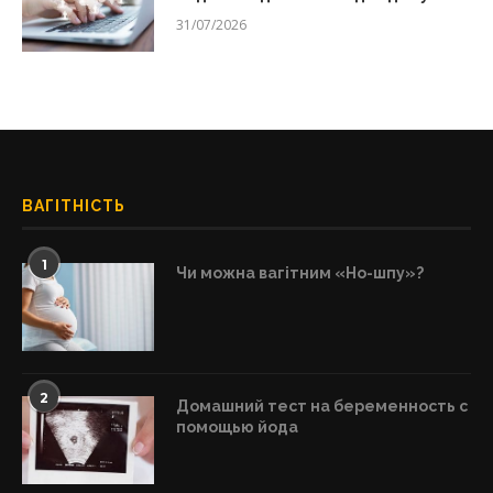
31/07/2026
ВАГІТНІСТЬ
1
Чи можна вагітним «Но-шпу»?
2
Домашний тест на беременность с
помощью йода