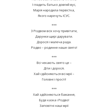
І гладить батько довгий вус,
Марія народила первістка,
Якого наречуть ІСУС.
***
З Різдвом всіх хочу привітати,
Дарунки щирі дарувати.
Дорослі і малеча рада.
Різдво – родинне наше свято!
***
Всі чекають свято це –
Діти і дорослі.
Хай сдійсняються всі мрії –
Головні і прості!
***
Хай здійсняються бажання,
Буде казка і Різдво!
Заповітні наші мрії