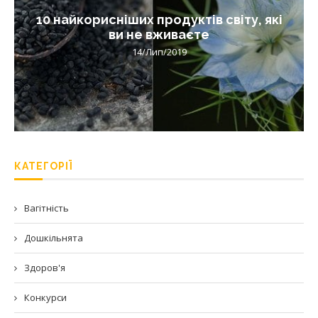
10 найкорисніших продуктів світу, які
ви не вживаєте
14/Лип/2019
КАТЕГОРІЇ
Вагітність
Дошкільнята
Здоров'я
Конкурси