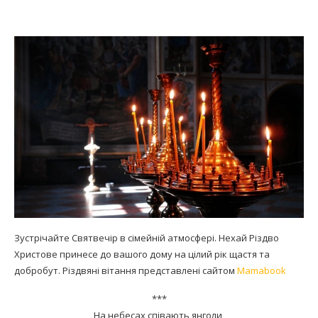
Зустрічайте Святвечір в сімейній атмосфері. Нехай Різдво
Христове принесе до вашого дому на цілий рік щастя та
добробут. Різдвяні вітання представлені сайтом
Mamabook
***
На небесах співають янголи,