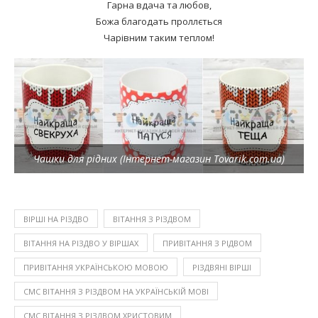
Гарна вдача та любов,
Божа благодать проллється
Чарівним таким теплом!
Чашки для рідних (Інтернет-магазин Tovarik.com.ua)
ВІРШІ НА РІЗДВО
ВІТАННЯ З РІЗДВОМ
ВІТАННЯ НА РІЗДВО У ВІРШАХ
ПРИВІТАННЯ З РІДВОМ
ПРИВІТАННЯ УКРАЇНСЬКОЮ МОВОЮ
РІЗДВЯНІ ВІРШІ
СМС ВІТАННЯ З РІЗДВОМ НА УКРАЇНСЬКІЙ МОВІ
СМС ВІТАННЯ З РІЗДВОМ ХРИСТОВИМ