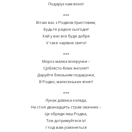
Подарує нам воно!
***
Вітаю вас з Різдвом Христовим,
Будьте радісні сьогодні!
Хай у вас все буде добре
У таке чарівне свято!
***
Мороз малює візерунки –
Сріблясто-білих янголят!
Даруйте близьким подарунки,
В Різдво, малесеньких ягнят!
***
Лунає дзвінка коляда,
На столі дванадцять страв смачних –
Це обряди лиш Різдва,
Тож дотримуйтеся їх!
І тоді вам усміхнеться