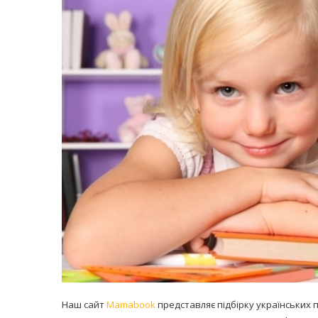
равильно принимать
Лікарі назвали 
льна: никакого кипятка
коронавірусу в
и...
14/Бер/2020
30/Січ/2021
Наш сайт
Mamabook
представляє підбірку українських 