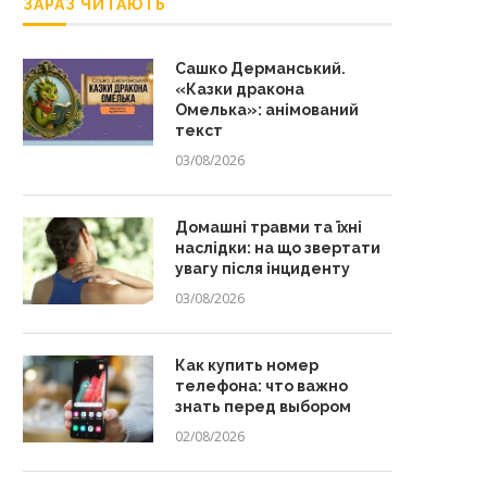
ЗАРАЗ ЧИТАЮТЬ
Сашко Дерманський.
«Казки дракона
Омелька»: анімований
текст
03/08/2026
Домашні травми та їхні
наслідки: на що звертати
увагу після інциденту
03/08/2026
Как купить номер
телефона: что важно
знать перед выбором
02/08/2026