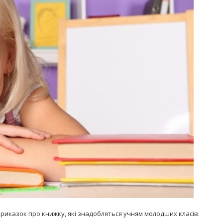
Попробуйте рецепт
симптоми
легендарного супа доктора
 дітей
Моро, который без...
08/Січ/2021
приказок про книжку, які знадобляться учням молодших класів.