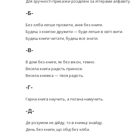
Для зручності приказки розділені за літерами алфавіту.
-Б-
Без хліба легше прожити, аніж без книги.
Будеш з книгою дружити — буде легше в світі жити.
Будеш книги читати, будеш все знати.
-В-
В домі без книги, як без вікон, темно.
Весела книга радість приносе.
Весела книжка — твоя радість.
-Г-
Гарна книга научить, а погана намучить.
-Д-
Де розумом не дійду, то в книжці знайду.
День без книги, що обід без хліба.