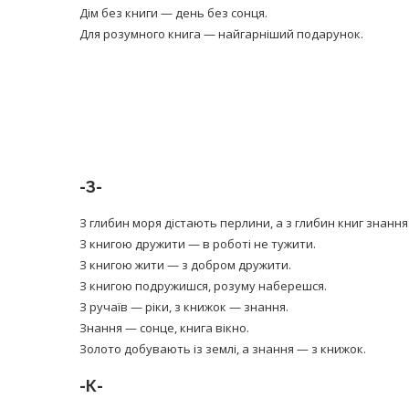
Дім без книги — день без сонця.
Для розумного книга — найгарніший подарунок.
-З-
З глибин моря дістають перлини, а з глибин книг знання
З книгою дружити — в роботі не тужити.
З книгою жити — з добром дружити.
З книгою подружишся, розуму наберешся.
З ручаїв — ріки, з книжок — знання.
Знання — сонце, книга вікно.
Золото добувають із землі, а знання — з книжок.
-К-