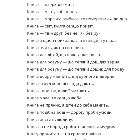
Книга — дзеркало життя.
Книга — міст у світ знань.
Книга — морська глибина, то почерпни аж до дна.
Книга — світ, книга серцю привіт.
Книга — твій друг, без неї, як без рук.
Книга в щасті прикрашає, а в нещасті утішає.
Книга вчить, як на світі жить.
Книга для дітей, що волога для полів.
Книга для розуму — що теплий дощ для зерна.
Книга для розуму — що теплий дощик для посіву.
Книга добру навчить, від дурного відверне.
Книга і труд хороші плоди дають.
Книга корисна, коли її читають.
Книга мала, та серцю люба
Книга не пряник, а дітей до себе манить.
Книга подібна воді — дорогу проб’є усюди.
Книга ростить людину.
Книга, а не борода робить чоловіка мудрим.
Книгу прочитав — на крилах політав.