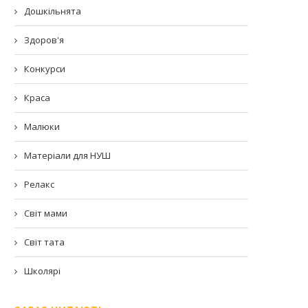
Дошкільнята
Здоров'я
Конкурси
Краса
Малюки
Матеріали для НУШ
Релакс
Світ мами
Світ тата
Школярі