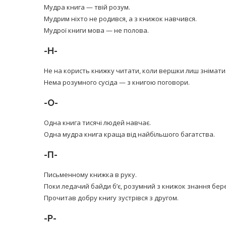
Мудра книга — твій розум.
Мудрим ніхто не родився, а з книжок навчився.
Мудрої книги мова — не полова.
-Н-
Не на користь книжку читати, коли вершки лиш знімати
Нема розумного сусіда — з книгою поговори.
-О-
Одна книга тисячі людей навчає.
Одна мудра книга краща від найбільшого багатства.
-П-
Письменному книжка в руку.
Поки ледачий байди б’є, розумний з книжок знання бер
Прочитав добру книгу зустрівся з другом.
-Р-