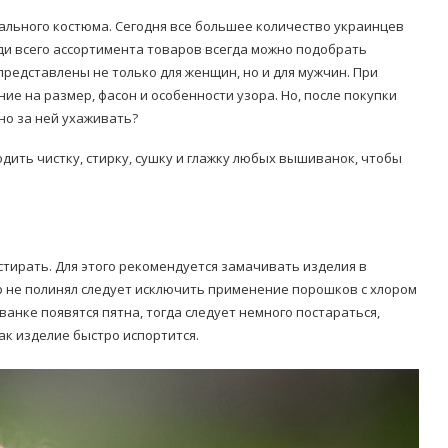
льного костюма. Сегодня все большее количество украинцев
ди всего ассортимента товаров всегда можно подобрать
редставлены не только для женщин, но и для мужчин. При
е на размер, фасон и особенности узора. Но, после покупки
но за ней ухаживать?
одить чистку, стирку, сушку и глажку любых вышиванок, чтобы
стирать. Для этого рекомендуется замачивать изделия в
 не полинял следует исключить применение порошков с хлором
анке появятся пятна, тогда следует немного постараться,
как изделие быстро испортится.