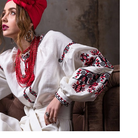
Попробуйте рецепт
симптоми
легендарного супа доктора
 дітей
Моро, который без...
08/Січ/2021