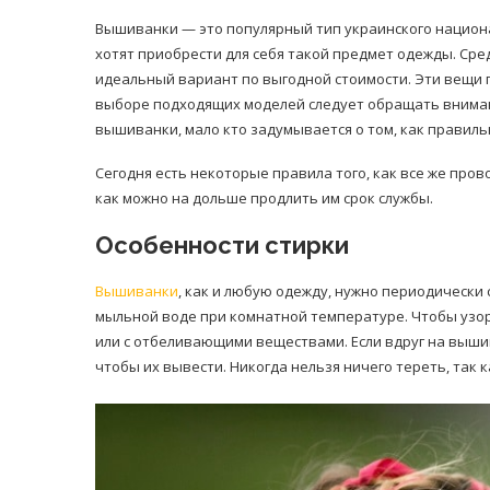
Вышиванки — это популярный тип украинского национа
хотят приобрести для себя такой предмет одежды. Сре
идеальный вариант по выгодной стоимости. Эти вещи п
выборе подходящих моделей следует обращать внимани
вышиванки, мало кто задумывается о том, как правиль
Сегодня есть некоторые правила того, как все же пров
как можно на дольше продлить им срок службы.
Особенности стирки
Вышиванки
, как и любую одежду, нужно периодически 
мыльной воде при комнатной температуре. Чтобы узор
или с отбеливающими веществами. Если вдруг на вышив
чтобы их вывести. Никогда нельзя ничего тереть, так 