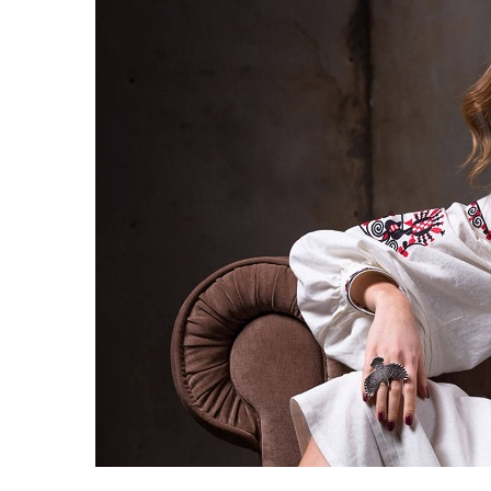
равильно принимать
Лікарі назвали 
льна: никакого кипятка
коронавірусу в
и...
14/Бер/2020
30/Січ/2021