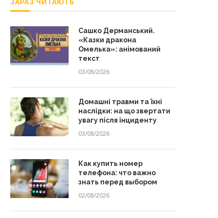
ЗАРАЗ ЧИТАЮТЬ
Сашко Дерманський.
«Казки дракона
Омелька»: анімований
текст
03/08/2026
Домашні травми та їхні
наслідки: на що звертати
увагу після інциденту
03/08/2026
Как купить номер
телефона: что важно
знать перед выбором
02/08/2026