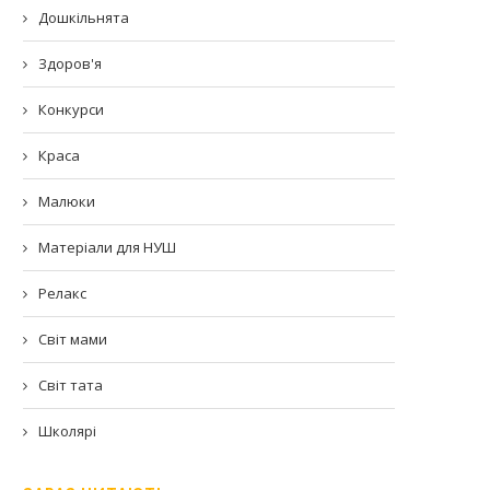
Дошкільнята
Здоров'я
Конкурси
Краса
Малюки
Матеріали для НУШ
Релакс
Світ мами
Світ тата
Школярі