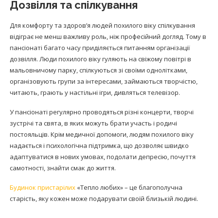
Дозвілля та спілкування
Для комфорту та здоров’я людей похилого віку спілкування
відіграє не менш важливу роль, ніж професійний догляд. Тому в
пансіонаті багато часу приділяється питанням організації
дозвілля. Люди похилого віку гуляють на свіжому повітрі в
мальовничому парку, спілкуються зі своїми однолітками,
організовують групи за інтересами, займаються творчістю,
читають, грають у настільні ігри, дивляться телевізор.
У пансіонаті регулярно проводяться різні концерти, творчі
зустрічі та свята, в яких можуть брати участь і родичі
постояльців. Крім медичної допомоги, людям похилого віку
надається і психологічна підтримка, що дозволяє швидко
адаптуватися в нових умовах, подолати депресію, почуття
самотності, знайти смак до життя.
Будинок пристарілих
«Тепло любих» – це благополучна
старість, яку кожен може подарувати своїй близькій людині.