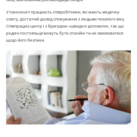
У пансіонаті працюють співробітники, які мають медичну
освіту, достатній досвід спілкування з людьми похилого віку.
Співпрацює центр і з бригадою «швидкої допомоги», так що
родичі постояльця можуть бути спокійні та не хвилюватися
щодо його безпеки.