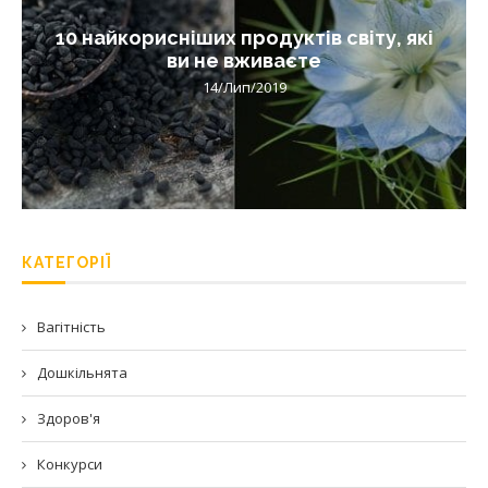
10 найкорисніших продуктів світу, які
ви не вживаєте
14/Лип/2019
КАТЕГОРІЇ
Вагітність
Дошкільнята
Здоров'я
Конкурси