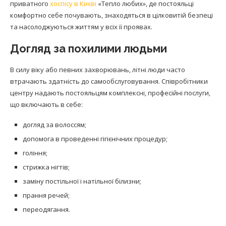
приватного
хоспісу в Києві
«Тепло любих», де постояльці
комфортно себе почувають, знаходяться в цілковитій безпеці
та насолоджуються життям у всіх її проявах.
Догляд за похилими людьми
В силу віку або певних захворювань, літні люди часто
втрачають здатність до самообслуговування. Співробітники
центру надають постояльцям комплексні, професійні послуги,
що включають в себе:
догляд за волоссям;
допомога в проведенні гігієнічних процедур;
гоління;
стрижка нігтів;
заміну постільної і натільної білизни;
прання речей;
переодягання.