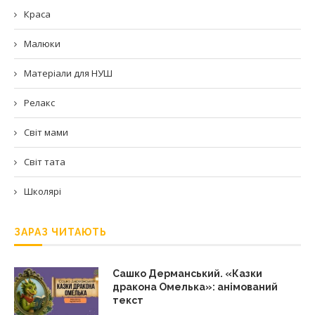
Краса
Малюки
Матеріали для НУШ
Релакс
Світ мами
Світ тата
Школярі
ЗАРАЗ ЧИТАЮТЬ
Сашко Дерманський. «Казки
дракона Омелька»: анімований
текст