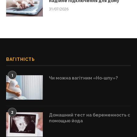
надійне підключення для дому
31/07/2026
ВАГІТНІСТЬ
1
Чи можна вагітним «Но-шпу»?
2
Домашний тест на беременность с
помощью йода