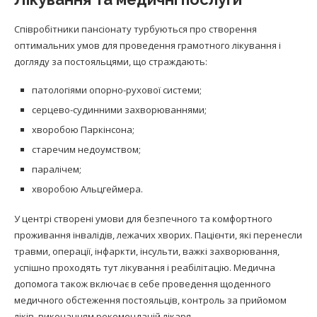
Співробітники пансіонату турбуються про створення
оптимальних умов для проведення грамотного лікування і
догляду за постояльцями, що страждають:
патологіями опорно-рухової системи;
серцево-судинними захворюваннями;
хворобою Паркінсона;
старечим недоумством;
паралічем;
хворобою Альцгеймера.
У центрі створені умови для безпечного та комфортного
проживання інвалідів, лежачих хворих. Пацієнти, які перенесли
травми, операції, інфаркти, інсульти, важкі захворювання,
успішно проходять тут лікування і реабілітацію. Медична
допомога також включає в себе проведення щоденного
медичного обстеження постояльців, контроль за прийомом
ліків, виконанням рекомендацій лікаря.