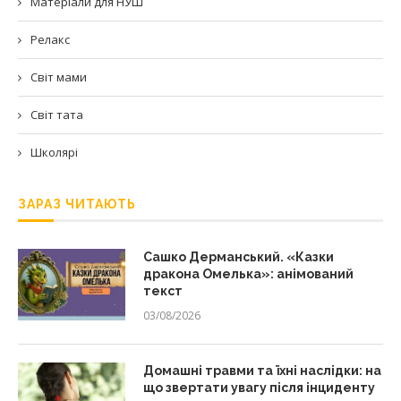
Матеріали для НУШ
Релакс
Світ мами
Світ тата
Школярі
ЗАРАЗ ЧИТАЮТЬ
Сашко Дерманський. «Казки
дракона Омелька»: анімований
текст
03/08/2026
Домашні травми та їхні наслідки: на
що звертати увагу після інциденту