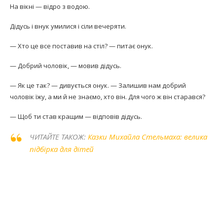
На вікні — відро з водою.
Дідусь і внук умилися і сіли вечеряти.
— Хто це все поставив на стіл? — питає онук.
— Добрий чоловік, — мовив дідусь.
— Як це так? — дивується онук. — Залишив нам добрий
чоловік їжу, а ми й не знаємо, хто він. Для чого ж він старався?
— Щоб ти став кращим — відповів дідусь.
ЧИТАЙТЕ ТАКОЖ:
Казки Михайла Стельмаха: велика
підбірка для дітей