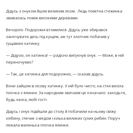
Дідусь з онуком йшли великим лісом. Ледь помітна стежинка
звивалась поміж високими деревами.
Вечоріло. Подорожні втомилися. Дідусь уже збирався
заночувати десь під кущем, аж тут хлопчик побачив у
гущавині хатинку.
— Дідусю, он хатинка! — радісно вигукнув онук. — Може, в ній
переночуємо?
— Так, це хатинка для подорожніх, — сказав дідусь.
Вони зайшли в лісову хатинку. У ній було чисто, на стіні висіла
гілочка з ялинки. За народним звичаєм це означало: заходьте,
будь ласка, любі гості.
Дідусь і онук підійшли до столу й побачили на ньому свіжу
хлібину, глечик з медом і кілька великих сухих рибин. Поруч
лежала маленька гілочка ялинки.