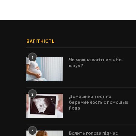
ВАГІТНІСТЬ
1
Чи можна вагітним «Но-
шпу»?
2
Домашний тест на
беременность с помощью
йода
3
Болить голова під час