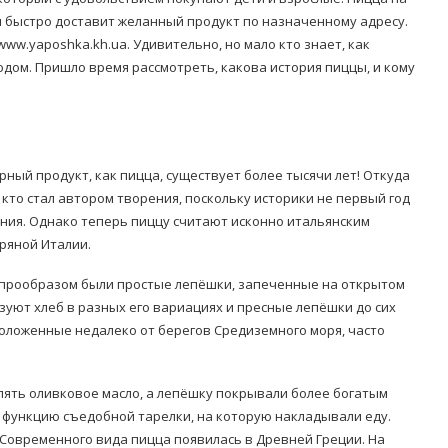
я быстро доставит желанный продукт по назначенному адресу.
ww.yaposhka.kh.ua. Удивительно, но мало кто знает, как
дом. Пришло время рассмотреть, какова история пиццы, и кому
рный продукт, как пицца, существует более тысячи лет! Откуда
 кто стал автором творения, поскольку историки не первый год
ния. Однако теперь пиццу считают исконно итальянским
ряной Италии.
го прообразом были простые лепёшки, запеченные на открытом
зуют хлеб в разных его вариациях и пресные лепёшки до сих
положенные недалеко от берегов Средиземного моря, часто
лять оливковое масло, а лепёшку покрывали более богатым
а функцию съедобной тарелки, на которую накладывали еду.
 Современного вида пицца появилась в Древней Греции. На