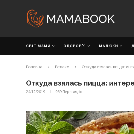
СВІТ МАМИ
ЗДОРОВ’Я
МАЛЮКИ
Головна
Релакс
Откуда взялась пицца: ин
Откуда взялась пицца: интер
24/12/2019
969
Переглядів