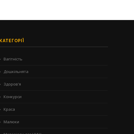
КАТЕГОРІЇ
Вагітність
Дошкільнята
Здоров'я
Конкурси
Краса
Малюки