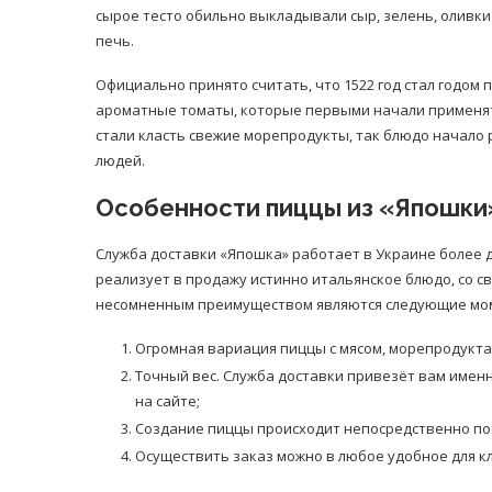
сырое тесто обильно выкладывали сыр, зелень, оливк
печь.
Официально принято считать, что 1522 год стал годом 
ароматные томаты, которые первыми начали применять
стали класть свежие морепродукты, так блюдо начало
людей.
Особенности пиццы из «Япошки
Служба доставки «Япошка» работает в Украине более д
реализует в продажу истинно итальянское блюдо, со 
несомненным преимуществом являются следующие мо
Огромная вариация пиццы с мясом, морепродукт
Точный вес. Служба доставки привезёт вам именн
на сайте;
Создание пиццы происходит непосредственно посл
Осуществить заказ можно в любое удобное для к