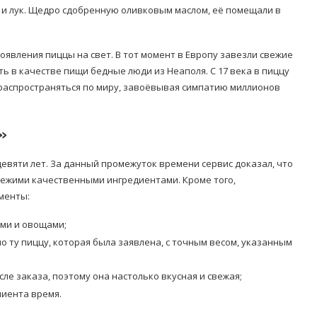
и и лук. Щедро сдобренную оливковым маслом, её помещали в
появления пиццы на свет. В тот момент в Европу завезли свежие
 в качестве пищи бедные люди из Неаполя. С 17 века в пиццу
 распространяться по миру, завоёвывая симпатию миллионов
»
евяти лет. За данный промежуток времени сервис доказал, что
свежими качественными ингредиентами. Кроме того,
менты:
ами и овощами;
о ту пиццу, которая была заявлена, с точным весом, указанным
е заказа, поэтому она настолько вкусная и свежая;
лиента время.