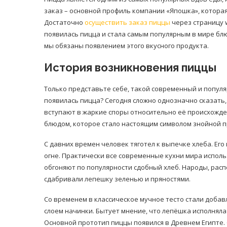
заказ – основной профиль компании «Япошка», котора
Достаточно
осуществить заказ пиццы
через страницу w
появилась пицца и стала самым популярным в мире блю
мы обязаны появлением этого вкусного продукта.
История возникновения пиццы
Только представьте себе, такой современный и популя
появилась пицца? Сегодня сложно однозначно сказать,
вступают в жаркие споры относительно её происхожде
блюдом, которое стало настоящим символом знойной п
С давних времен человек тяготел к выпечке хлеба. Е
огне. Практически все современные кухни мира исполь
обгоняют по популярности сдобный хлеб. Народы, рас
сдабривали лепешку зеленью и пряностями.
Со временем в классическое мучное тесто стали добав
слоем начинки. Бытует мнение, что лепёшка исполнял
Основной прототип пиццы появился в Древнем Египте.