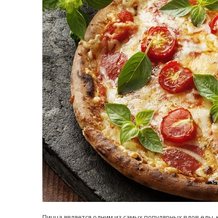
равильно принимать
Лікарі назвали 
льна: никакого кипятка
коронавірусу в
и...
14/Бер/2020
30/Січ/2021
Пицца является одним из самых популярных вдов еды, 