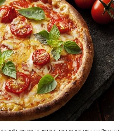
Попробуйте рецепт
симптоми
легендарного супа доктора
 дітей
Моро, который без...
08/Січ/2021
который с удовольствием покупают дети и взрослые. Пицца на