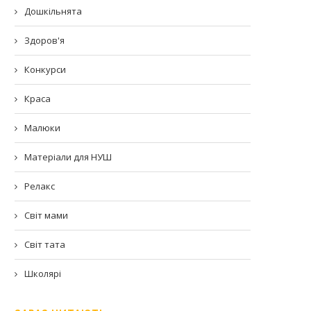
Дошкільнята
Здоров'я
Конкурси
Краса
Малюки
Матеріали для НУШ
Релакс
Світ мами
Світ тата
Школярі