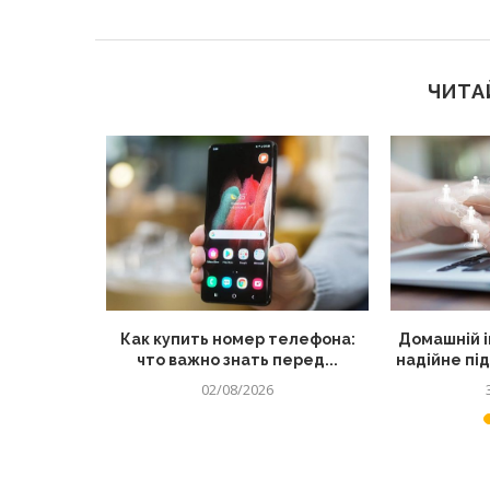
ЧИТА
остійно
Как купить номер телефона:
Домашній і
 інші...
что важно знать перед...
надійне пі
02/08/2026