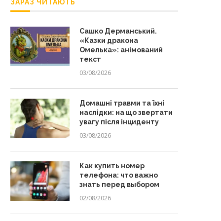
ЗАРАЗ ЧИТАЮТЬ
Сашко Дерманський.
«Казки дракона
Омелька»: анімований
текст
03/08/2026
Домашні травми та їхні
наслідки: на що звертати
увагу після інциденту
03/08/2026
Как купить номер
телефона: что важно
знать перед выбором
02/08/2026