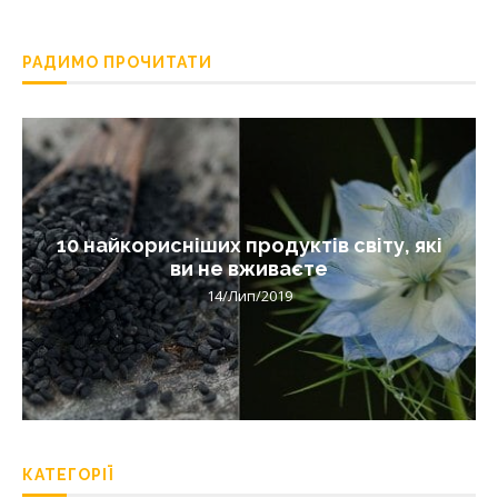
РАДИМО ПРОЧИТАТИ
10 найкорисніших продуктів світу, які
ви не вживаєте
14/Лип/2019
КАТЕГОРІЇ