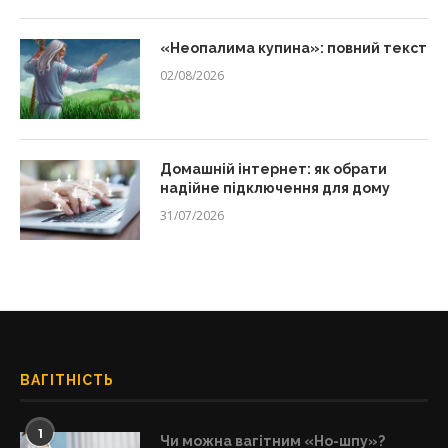
«Неопалима купина»: повний текст
02/08/2026
Домашній інтернет: як обрати
надійне підключення для дому
31/07/2026
ВАГІТНІСТЬ
1
Чи можна вагітним «Но-шпу»?