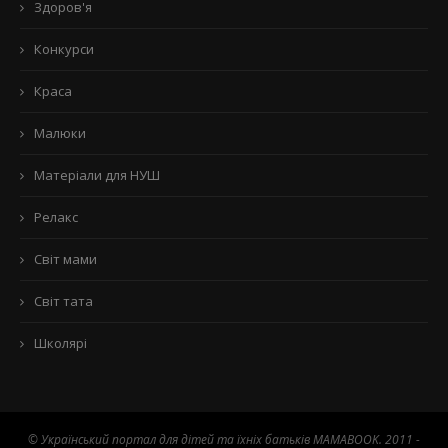
Здоров'я
Конкурси
Краса
Малюки
Матеріали для НУШ
Релакс
Світ мами
Світ тата
Школярі
© Український портал для дітей та їхніх батьків MAMABOOK. 2011 -