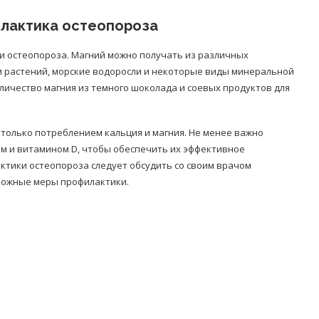
илактика остеопороза
и остеопороза. Магний можно получать из различных
ки растений, морские водоросли и некоторые виды минеральной
личество магния из темного шоколада и соевых продуктов для
только потреблением кальция и магния. Не менее важно
 и витамином D, чтобы обеспечить их эффективное
ктики остеопороза следует обсудить со своим врачом
можные меры профилактики.