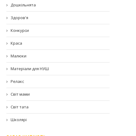
Дошкільнята
Здоров'я
Конкурси
Краса
Малюки
Матеріали для НУШ
Релакс
Світ мами
Світ тата
Школярі