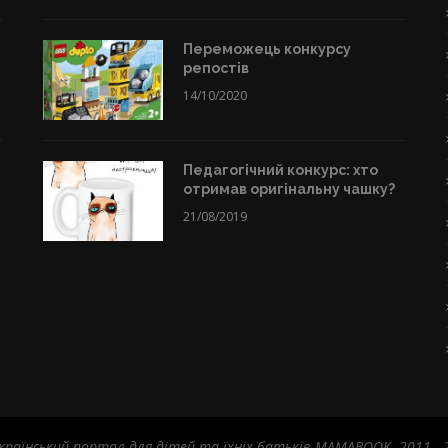
Переможець конкурсу
репостів
14/10/2020
Педагогічний конкурс: хто
отримав оригінальну чашку?
21/08/2019
країнський портал для дітей та їхніх батьків MAMABOOK. 2011 - 