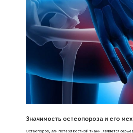
равильно принимать
Лікарі назвали 
льна: никакого кипятка
коронавірусу в
и...
14/Бер/2020
30/Січ/2021
Значимость остеопороза и его мех
Остеопороз, или потеря костной ткани, является се