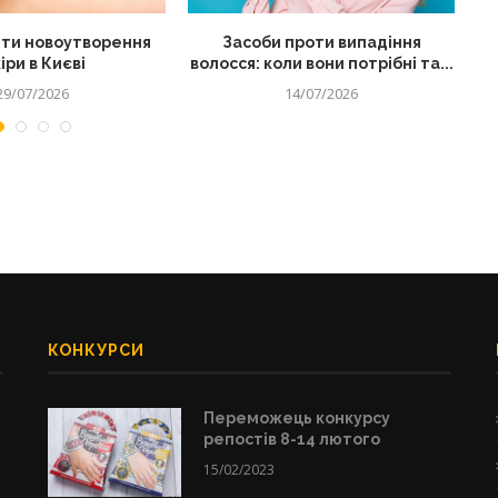
ти новоутворення
Засоби проти випадіння
іри в Києві
волосся: коли вони потрібні та...
29/07/2026
14/07/2026
КОНКУРСИ
Переможець конкурсу
репостів 8-14 лютого
15/02/2023