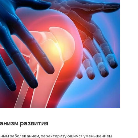
Попробуйте рецепт
симптоми
легендарного супа доктора
 дітей
Моро, который без...
08/Січ/2021
анизм развития
рьезным заболеванием, характеризующимся уменьшением