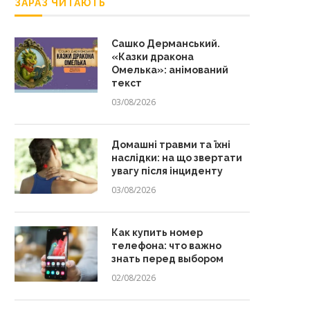
ЗАРАЗ ЧИТАЮТЬ
Сашко Дерманський.
«Казки дракона
Омелька»: анімований
текст
03/08/2026
Домашні травми та їхні
наслідки: на що звертати
увагу після інциденту
03/08/2026
Как купить номер
телефона: что важно
знать перед выбором
02/08/2026