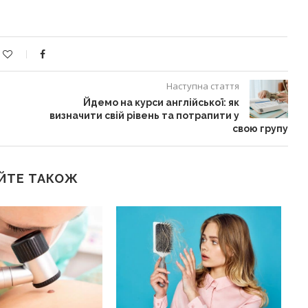
Наступна стаття
Йдемо на курси англійської: як
визначити свій рівень та потрапити у
свою групу
ЙТЕ ТАКОЖ