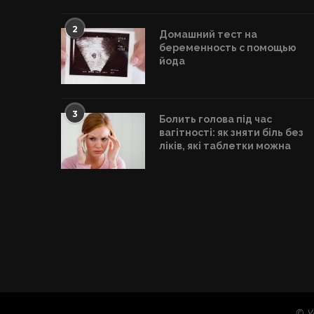
2
Домашний тест на
беременность с помощью
йода
3
Болить голова під час
вагітності: як зняти біль без
ліків, які таблетки можна
© У