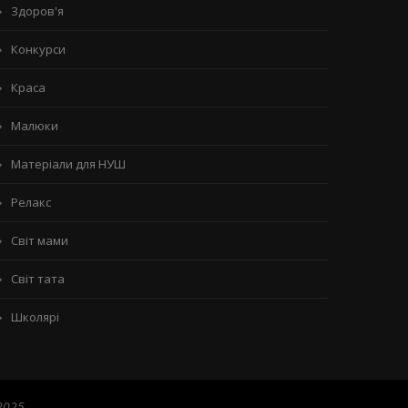
Здоров'я
Конкурси
Краса
Малюки
Матеріали для НУШ
Релакс
Світ мами
Світ тата
Школярі
2025