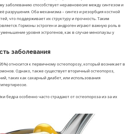
ому заболеванию способствует неравновесие между синтезом и
её разрушения. Оба механизма – синтез и резорбция костной
ей, что поддерживает их структуру и прочность. Таким
овляется. Гормоны эстроген и андроген играют важную роль в
уменьшение уровня эстрогенов, как в случае менопаузы у
сть заболевания
95%) относится к первичному остеопорозу, который возникает в
рмонов. Однако, также существует вторичный остеопороз,
ий, таких как сахарный диабет, или использования
гипертиреозе.
йки бедра особенно часто страдают от остеопороза из-за их