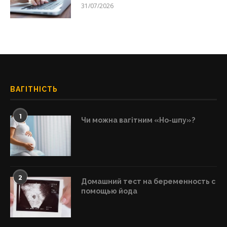
31/07/2026
ВАГІТНІСТЬ
1
Чи можна вагітним «Но-шпу»?
2
Домашний тест на беременность с
помощью йода