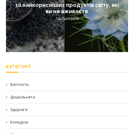
10 найкорисніших продуктів світу, які
ви не вживаєте
14/Лип/2019
КАТЕГОРІЇ
Вагітність
Дошкільнята
Здоров'я
Конкурси