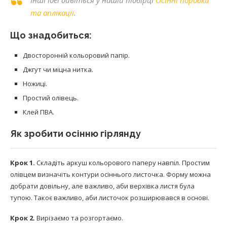
та аплікації
.
Що знадобиться:
Двосторонній кольоровий папір.
Джгут чи міцна нитка.
Ножиці.
Простий олівець.
Клей ПВА.
Як зробити осінню гірлянду
Крок 1.
Складіть аркуш кольорового паперу навпіл. Простим
олівцем визначіть контури осіннього листочка. Форму можна
добрати довільну, але важливо, аби верхівка листя була
тупою. Такоє важливо, аби листочок розширювався в основі.
Крок 2.
Вирізаємо та розгортаємо.