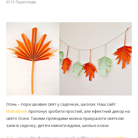
6115
Переглядів
Осінь – пора цікавих свят у садочках, школах. Наш сайт
Mamabook
пропонує зробити простий, але ефектний декор на
свято Осені. Такими гірляндами можна прикрасити святкові
зали в садочку, дитячі кімнати вдома, шкільні класи.
Інші ідеї дивіться у нашій підбірці
Осінні поробки