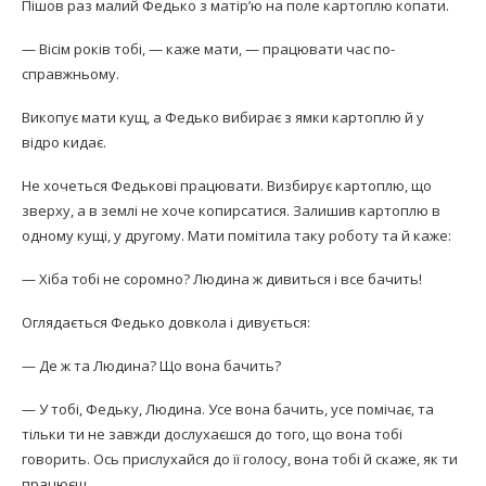
Пішов раз малий Федько з матір’ю на поле картоплю копати.
— Вісім років тобі, — каже мати, — працювати час по-
справжньому.
Викопує мати кущ, а Федько вибирає з ямки картоплю й у
відро кидає.
Не хочеться Федькові працювати. Визбирує картоплю, що
зверху, а в землі не хоче копирсатися. Залишив картоплю в
одному кущі, у другому. Мати помітила таку роботу та й каже:
— Хіба тобі не соромно? Людина ж дивиться і все бачить!
Оглядається Федько довкола і дивується:
— Де ж та Людина? Що вона бачить?
— У тобі, Федьку, Людина. Усе вона бачить, усе помічає, та
тільки ти не завжди дослухаєшся до того, що вона тобі
говорить. Ось прислухайся до її голосу, вона тобі й скаже, як ти
працюєш.