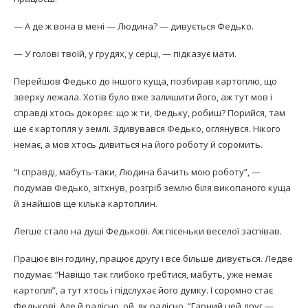
— А де ж вона в мені — Людина? — дивується Федько.
— У голові твоїй, у грудях, у серці, — підказує мати.
Перейшов Федько до іншого куща, позбирав картоплю, що
зверху лежала. Хотів було вже залишити його, аж тут мов і
справді хтось докоряє: що ж ти, Федьку, робиш? Порийся, там
ще є картопля у землі. Здивувався Федько, оглянувся. Нікого
немає, а мов хтось дивиться на його роботу й соромить.
“І справді, мабуть-таки, Людина бачить мою роботу”, —
подумав Федько, зітхнув, розгріб землю біля викопаного куща
й знайшов ще кілька картоплин.
Легше стало на душі Федькові. Аж пісеньки веселої заспівав.
Працює він годину, працює другу і все більше дивується. Ледве
подумає: “Навіщо так глибоко гребтися, мабуть, уже немає
картоплі”, а тут хтось і підслухає його думку. І соромно стає
Федькові. Але й радісно, ой, як радісно, “Гарний цей друг —