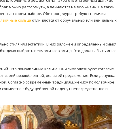
 все влюбленные решаются на такой ответственный шаг, как
рак можно расторгнуть, а венчаются на всю жизнь. На такой
ренны в своем выборе. Обе процедуры требуют наличия
лвочные кольца
отличаются от обручальных или венчальных.
но стиля или эстетики. В них заложен и определенный смысл.
необходимо выбрать венчальные кольца. Это должны быть иные
ний. Это помолвочные кольца. Они символизируют согласие
ет своей возлюбленной, делая ей предложение. Если девушка
 женой. Согласно современным традициям, жениху помолвочное
и совместно с будущей женой наденут непосредственно в