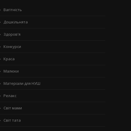
Вагітність
Дошкільнята
Здоров'я
Конкурси
Краса
Малюки
Матеріали для НУШ
Релакс
Світ мами
Світ тата