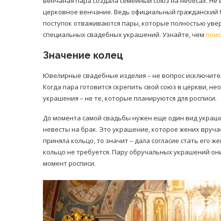
венчаная пара создала семейный союз на небесах. Не
церковное венчание. Ведь официальный гражданский б
поступок отваживаются пары, которые полностью уве
специальных свадебных украшений. Узнайте, чем
помо
Значение колец
Ювелирные свадебные изделия – не вопрос исключитель
Когда пара готовится скрепить свой союз в церкви, 
украшения – не те, которые планируются для росписи.
До момента самой свадьбы нужен еще один вид украше
невесты на брак. Это украшение, которое жених вруча
приняла кольцо, то значит – дала согласие стать его
кольцо не требуется. Пару обручальных украшений он
момент росписи.