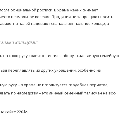
после официальной росписи. В храме жених снимает
 место венчальное колечко. Традиции не запрещают носить
авило: на палей надевают сначала венчальное кольцо, а
льными кольцами:
 на свою руку колечко – иначе заберут счастливую семейную
ьзя переплавлять из других украшений, особенно из
ую руку – в храме не используется свадебная перчатка;
вать по наследству – это личный семейный талисман на всю
 сайте 220.lv.