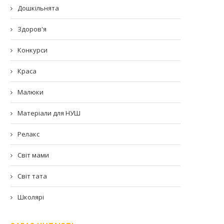
Дошкільнята
Здоров'я
Конкурси
Краса
Малюки
Матеріали для НУШ
Релакс
Світ мами
Світ тата
Школярі