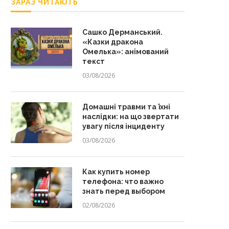
ЗАРАЗ ЧИТАЮТЬ
Сашко Дерманський.
«Казки дракона
Омелька»: анімований
текст
03/08/2026
Домашні травми та їхні
наслідки: на що звертати
увагу після інциденту
03/08/2026
Как купить номер
телефона: что важно
знать перед выбором
02/08/2026