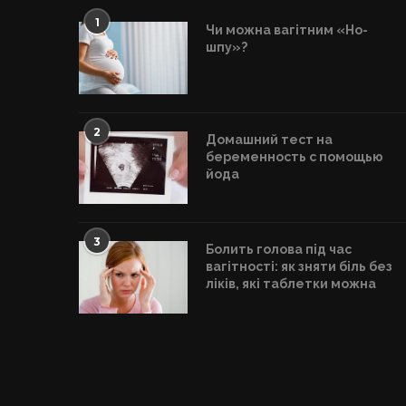
1
Чи можна вагітним «Но-
шпу»?
2
Домашний тест на
беременность с помощью
йода
3
Болить голова під час
вагітності: як зняти біль без
ліків, які таблетки можна