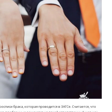
Попробуйте рецепт
симптоми
легендарного супа доктора
 дітей
Моро, который без...
08/Січ/2021
списи брака, которая проводится в ЗАГСе. Считается, что