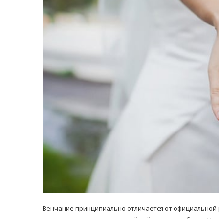
равильно принимать
Лікарі назвали 
льна: никакого кипятка
коронавірусу в
и...
14/Бер/2020
30/Січ/2021
Венчание принципиально отличается от официальной ро