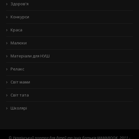
Здоров'я
Конкурси
Краса
Малюки
Матеріали для НУШ
Релакс
Світ мами
Світ тата
Школярі
© Український портал для дітей та їхніх батьків MAMABOOK. 2011 -