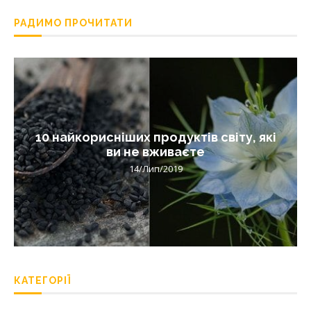
РАДИМО ПРОЧИТАТИ
10 найкорисніших продуктів світу, які
ви не вживаєте
14/Лип/2019
КАТЕГОРІЇ