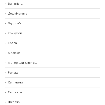
Вагітність
Дошкільнята
Здоров'я
Конкурси
Краса
Малюки
Матеріали для НУШ
Релакс
Світ мами
Світ тата
Школярі