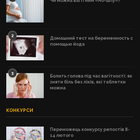
Чи можна вагітним «Но-шпу»?
2
Домашний тест на беременность с
помощью йода
3
Болить голова під час вагітності: як
зняти біль без ліків, які таблетки
можна
КОНКУРСИ
Переможець конкурсу репостів 8-
14 лютого