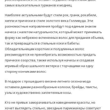
самых взыскательных гурманов и модниц.
Наиболее актуальными будут стили рок, гранж, рокабили,
хиппи и прически в стиле золотого века Голливуда. Эти
разномастные направления пройдут под единым знаком
начеса с налетом натуральности, который может принимать
форму как небрежно вспененных волос для придания объема,
так и превращаться в стильные коки и бабеты.
Обладательницам коротких и полудлинных волос
рекомендуется не пренебрегать возможностью придать
прическе озорства, также используя начесы и создавая
игривый образ шального ветерка с торчащими на одну
сторону кончиками волос.
В подарок с прошедшего весене-летнего сезона мода
оставила дамам разнообразные колоски, брейды, твисты,
узлы и художественно заплетенные косы.
Кто не привык заморачиваться наведением красоты, но
хочет выглядеть стильно, звездные парикмахеры советуют