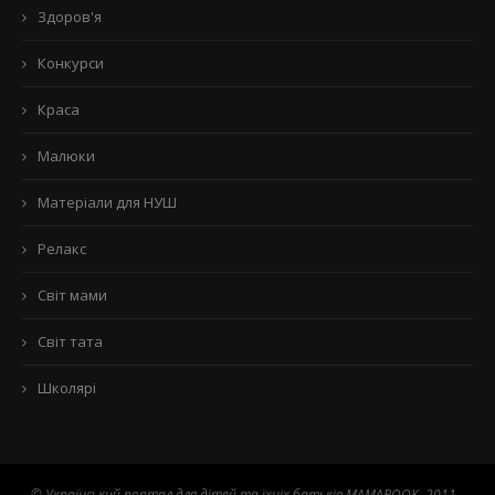
Здоров'я
Конкурси
Краса
Малюки
Матеріали для НУШ
Релакс
Світ мами
Світ тата
Школярі
© Український портал для дітей та їхніх батьків MAMABOOK. 2011 -