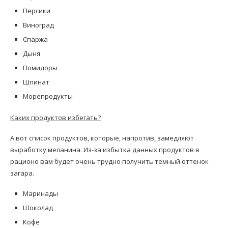
Персики
Виноград
Спаржа
Дыня
Помидоры
Шпинат
Морепродукты
Каких продуктов избегать?
А вот список продуктов, которые, напротив, замедляют
выработку меланина. Из-за избытка данных продуктов в
рационе вам будет очень трудно получить темный оттенок
загара.
Маринады
Шоколад
Кофе