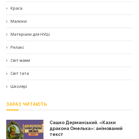
Краса
Малюки
Матеріали для НУШ
Релакс
Світ мами
Світ тата
Школярі
ЗАРАЗ ЧИТАЮТЬ
Сашко Дерманський. «Казки
дракона Омелька»: анімований
текст