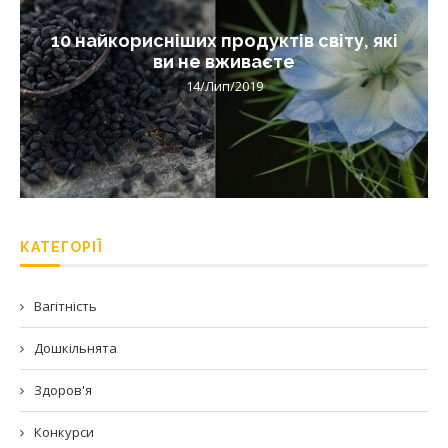
10 найкорисніших продуктів світу, які
ви не вживаєте
14/Лип/2019
КАТЕГОРІЇ
Вагітність
Дошкільнята
Здоров'я
Конкурси