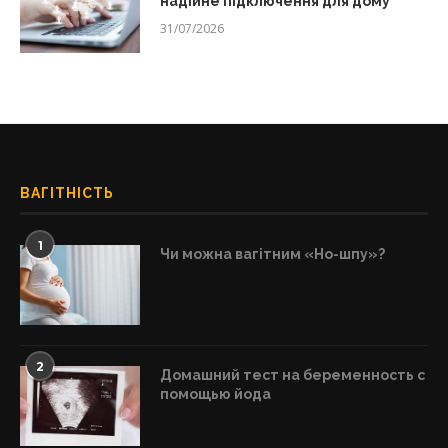
надійне підключення для дому
31/07/2026
ВАГІТНІСТЬ
1
Чи можна вагітним «Но-шпу»?
2
Домашний тест на беременность с
помощью йода