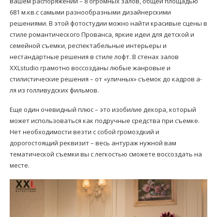
вашем распоряжении – 8 огромных залов, общей площадью
681 м.кв.с самыми разнообразными дизайнерскими
решениями. В этой фотостудии можно найти красивые сцены в
стиле романтического Прованса, яркие идеи для детской и
семейной съемки, респектабельные интерьеры и
нестандартные решения в стиле лофт. В стенах залов
XXLstudio грамотно воссозданы любые жанровые и
стилистические решения – от «уличных» съемок до кадров а-
ля из голливудских фильмов.
Еще один очевидный плюс – это изобилие декора, который
может использоваться как подручные средства при съемке.
Нет необходимости везти с собой громоздкий и
дорогостоящий реквизит – весь антураж нужной вам
тематической съемки вы с легкостью сможете воссоздать на
месте.