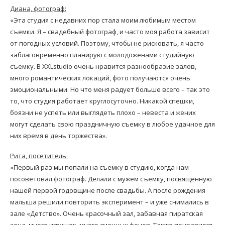
Диана, фотограф:
«Эта студия с недавних пор стала моим любимым местом
съемки. Я – свадебный фотограф, и часто моя работа зависит
от погодных условий. Поэтому, чтобы не рисковать, я часто
заблаговременно планирую с молодоженами студийную
съемку. В XXLstudio очень нравится разнообразие залов,
много романтических локаций, фото получаются очень
эмоциональными. Но что меня радует больше всего – так это
то, что студия работает круглосуточно. Никакой спешки,
боязни не успеть или выглядеть плохо – невеста и жених
могут сделать свою праздничную съемку в любое удачное для
них время в день торжества».
Рита, посетитель:
«Первый раз мы попали на съемку в студию, когда нам
посоветовал фотограф. Делали с мужем съемку, посвященную
нашей первой годовщине после свадьбы. А после рождения
малыша решили повторить эксперимент – и уже снимались в
зале «Детство». Очень красочный зал, забавная пиратская
зона, много игрушек, много сменных фонов. Также понравился