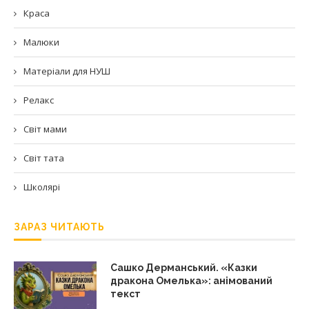
Краса
Малюки
Матеріали для НУШ
Релакс
Світ мами
Світ тата
Школярі
ЗАРАЗ ЧИТАЮТЬ
Сашко Дерманський. «Казки
дракона Омелька»: анімований
текст