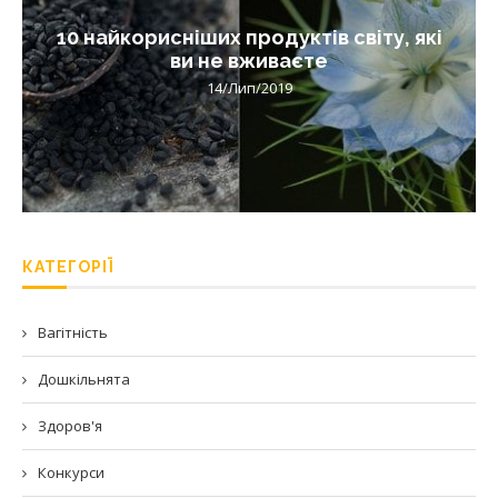
10 найкорисніших продуктів світу, які
ви не вживаєте
14/Лип/2019
КАТЕГОРІЇ
Вагітність
Дошкільнята
Здоров'я
Конкурси