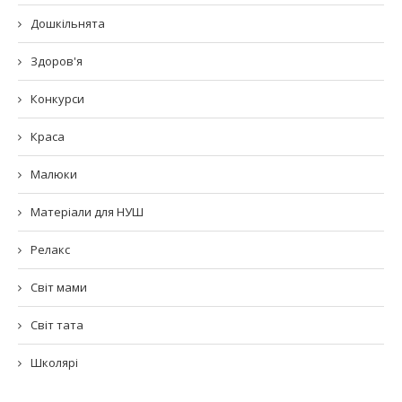
Дошкільнята
Здоров'я
Конкурси
Краса
Малюки
Матеріали для НУШ
Релакс
Світ мами
Світ тата
Школярі