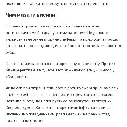
полегшити стан дитини можуть противірусні препарати.
Чим мазати висипи
Головний принцип терапії – це оброблення висипів
антисептичними й підсушуючими засобами. Це допоможе
уникнути занесення вторинної інфекції та прискорить процес
загоєння. Також завдяки цим засобам на шкірі не залишаються
рубці.
Часто батьки за звичкою використовують зеленку. Проте є
більш ефективні та сучасні засоби – «Фукорцин», «Циндол»,
«Банеоцин».
Якщо сип при вітрянці з’явилася в роті, то лікарі призначають
знеболюючі гелі та інші препарати з ефектом знезараження.
Важливо знати, що неприпустиме самолікування вітрянки.
Хвороба дуже небезпечна вторинними інфікуваннями та
численним ускладненнями, розпізнати які на ранній стадії
здатен лише фахівець.