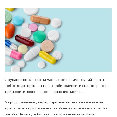
Лікування вітряної віспи має виключно симптомний характер.
Тобто всі дії спрямовані на те, аби полегшити стан хворого та
прискорити процес загоєння шкірних висипів.
У продромальному періоді призначаються жарознижуючі
препарати, а при сильному свербінні висипів – антигістамінні
засоби. Це можуть бути таблетки, мазь чи гель. Дещо