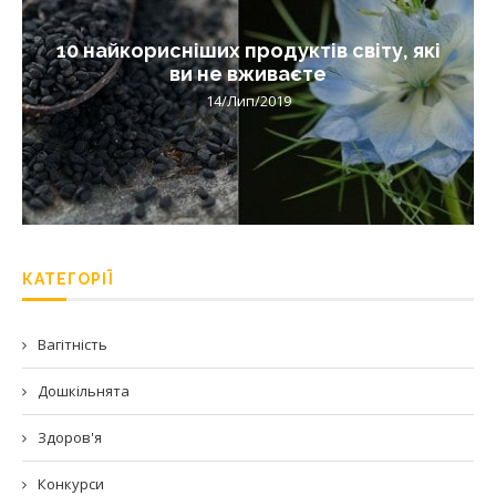
10 найкорисніших продуктів світу, які
ви не вживаєте
14/Лип/2019
КАТЕГОРІЇ
Вагітність
Дошкільнята
Здоров'я
Конкурси