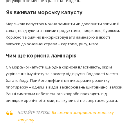
регулярно не менше 3 разів на тиждень.
Як вживати морську капусту
Морською капустою можна замінити чи доповнити звични й
салат, поєднуючи з іншими продуктами, – морквою, буряком.
Корисно та смачно використовувати ламінарію в якості
закуски до основної страви – картоплі, рису, м’яса.
Чим ще корисна ламінарія
Є у морської капусти ще одна корисна властивість, окрім
укріплення імунітету та захисту від вірусів. Водорості містять
багато йоду. При його дефіциті виникає ризик розвитку
гіпотиреозу – одним із видів захворювань щитовидної залози.
Ранні симптоми небезпечного хвороби проходять під
виглядом хронічної втоми, на яку ми всі не звертаємо уваги.
ЧИТАЙТЕ ТАКОЖ:
Як смачно заправити морську
капусту