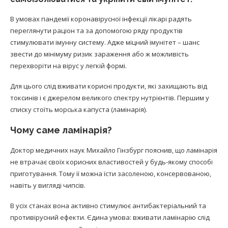
В умовах пандемії коронавірусної інфекції лікарі радять
переглянути раціон та за допомогою ряду продуктів
стимулювати імунну систему. Адже міцний імунітет – шанс
звести до мінімуму ризик зараження або ж можливість
перехворіти на вірус у легкій формі.
Для цього слід вживати корисні продукти, які захищають від
токсинів і є джерелом великого спектру нутрієнтів. Першим у
списку стоїть морська капуста (ламінарія).
Чому саме ламінарія?
Доктор медичних наук Михайло Гінзбург пояснив, що ламінарія
не втрачає своїх корисних властивостей у будь-якому способі
приготування. Тому її можна їсти засоленою, консервованою,
навіть у вигляді чипсів.
В усіх станах вона активно стимулює антибактеріальний та
противірусний ефекти. Єдина умова: вживати ламінарію слід