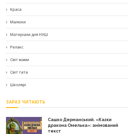
Краса
Малюки
Матеріали для НУШ
Релакс
Світ мами
Світ тата
Школярі
ЗАРАЗ ЧИТАЮТЬ
Сашко Дерманський. «Казки
дракона Омелька»: анімований
текст