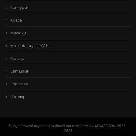
Конкурси
Краса
Малюки
Матеріали для НУШ
Релакс
Світ мами
Світ тата
Школярі
© Український портал для дітей та їхніх батьків MAMABOOK. 2011 -
2025