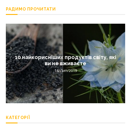
РАДИМО ПРОЧИТАТИ
10 найкорисніших продуктів світу, які
ви не вживаєте
14/Лип/2019
КАТЕГОРІЇ