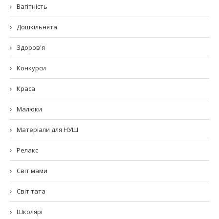
Вагітність
Дошкільнята
Здоров'я
Конкурси
Краса
Малюки
Матеріали для НУШ
Релакс
Світ мами
Світ тата
Школярі