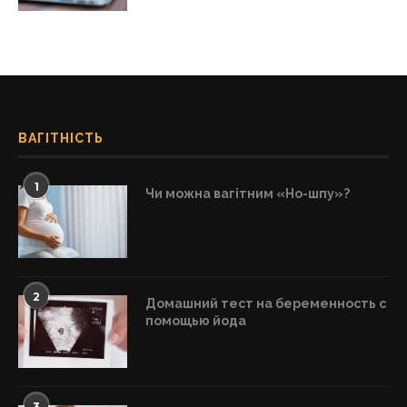
ВАГІТНІСТЬ
1
Чи можна вагітним «Но-шпу»?
2
Домашний тест на беременность с
помощью йода
3