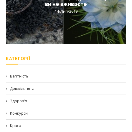
ви не вживаєте
14/Лип/2019
КАТЕГОРІЇ
Вагітність
Дошкільнята
Здоров'я
Конкурси
Краса