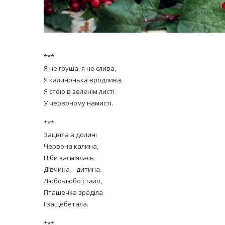
***
Я не груша, я не слива,
Я калинонька вродлива.
Я стою в зеленім листі
У червоному намисті.
***
Зацвіла в долині
Червона калина,
Ніби засміялась
Дівчина – дитина.
Любо-любо стало,
Пташечка зраділа
І защебетала.
***