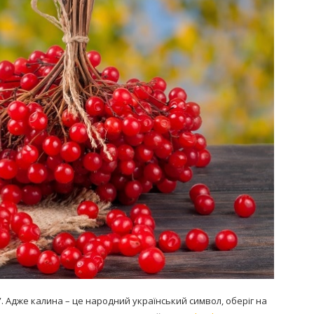
Попробуйте рецепт
симптоми
легендарного супа доктора
 дітей
Моро, который без...
08/Січ/2021
. Адже калина – це народний український символ, оберіг на