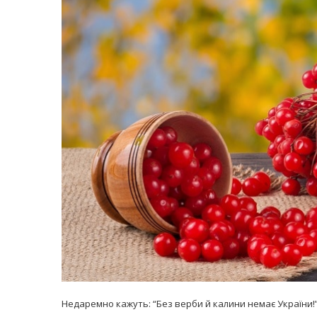
равильно принимать
Лікарі назвали 
льна: никакого кипятка
коронавірусу в
и...
14/Бер/2020
30/Січ/2021
Недаремно кажуть: “Без верби й калини немає України!”