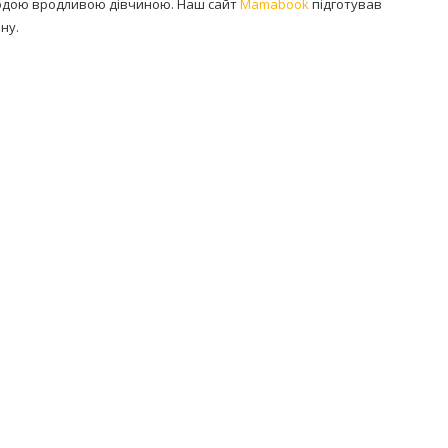
лодою вродливою дівчиною. Наш сайт
Mamabook
підготував
ну.