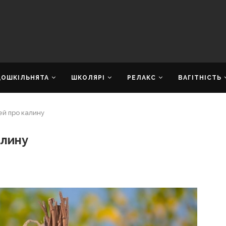
ДОШКІЛЬНЯТА
ШКОЛЯРІ
РЕЛАКС
ВАГІТНІСТЬ
тей про калину
алину