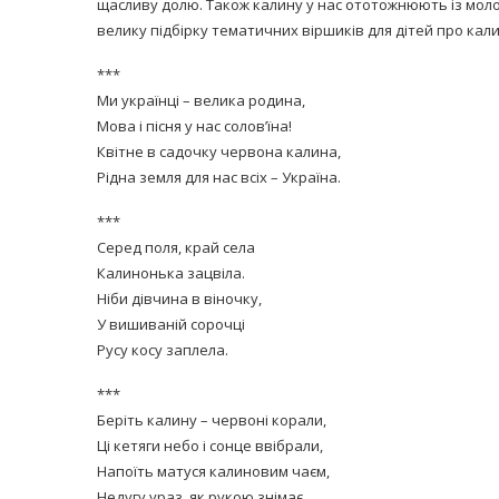
щасливу долю. Також калину у нас ототожнюють із мо
велику підбірку тематичних віршиків для дітей про кали
***
Ми українці – велика родина,
Мова і пісня у нас солов’їна!
Квітне в садочку червона калина,
Рідна земля для нас всіх – Україна.
***
Серед поля, край села
Калинонька зацвіла.
Ніби дівчина в віночку,
У вишиваній сорочці
Русу косу заплела.
***
Беріть калину – червоні корали,
Ці кетяги небо і сонце ввібрали,
Напоїть матуся калиновим чаєм,
Недугу ураз, як рукою знімає.