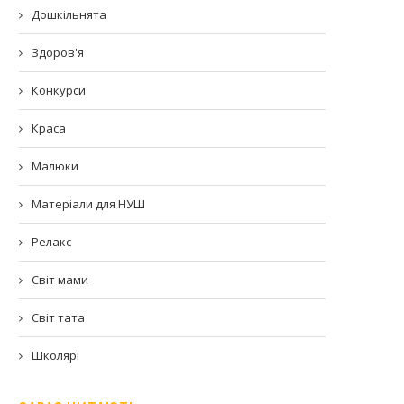
Дошкільнята
Здоров'я
Конкурси
Краса
Малюки
Матеріали для НУШ
Релакс
Світ мами
Світ тата
Школярі