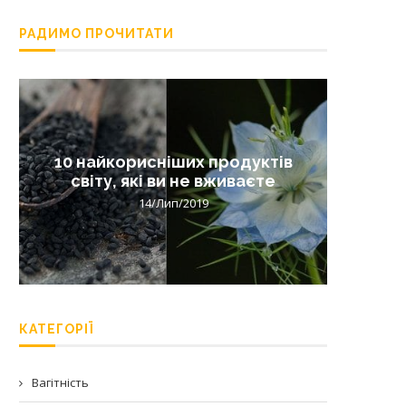
РАДИМО ПРОЧИТАТИ
10 найкорисніших продуктів
Лишай 
світу, які ви не вживаєте
14/Лип/2019
КАТЕГОРІЇ
Вагітність