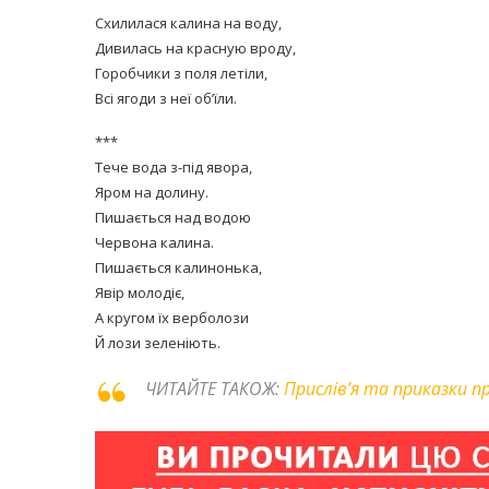
Схилилася калина на воду,
Дивилась на красную вроду,
Горобчики з поля летіли,
Всі ягоди з неї об’їли.
***
Тече вода з-під явора,
Яром на долину.
Пишається над водою
Червона калина.
Пишається калинонька,
Явір молодіє,
А кругом їх верболози
Й лози зеленіють.
ЧИТАЙТЕ ТАКОЖ:
Прислів’я та приказки п