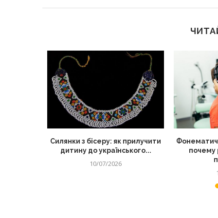
ЧИТА
 корисний
Силянки з бісеру: як прилучити
Фонематиче
для дітей
дитину до українського...
почему 
п
10/07/2026