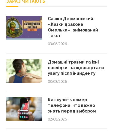
ЗАРАЗ ЧИТАЮТЬ
Сашко Дерманський.
«Казки дракона
Омелька»: анімований
текст
03/08/2026
Домашні травми та їхні
наслідки: на що звертати
увагу після інциденту
03/08/2026
Как купить номер
телефона: что важно
знать перед выбором
02/08/2026