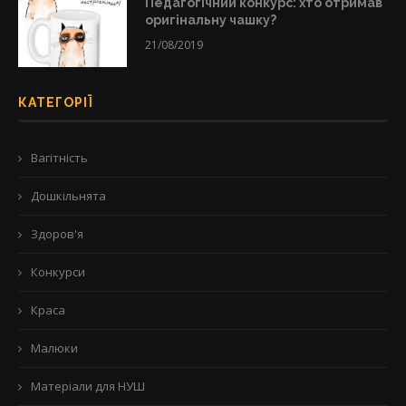
Педагогічний конкурс: хто отримав
оригінальну чашку?
21/08/2019
КАТЕГОРІЇ
Вагітність
Дошкільнята
Здоров'я
Конкурси
Краса
Малюки
Матеріали для НУШ