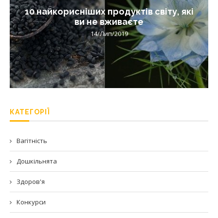
10 найкорисніших продуктів світу, які
ви не вживаєте
14/Лип/2019
КАТЕГОРІЇ
Вагітність
Дошкільнята
Здоров'я
Конкурси