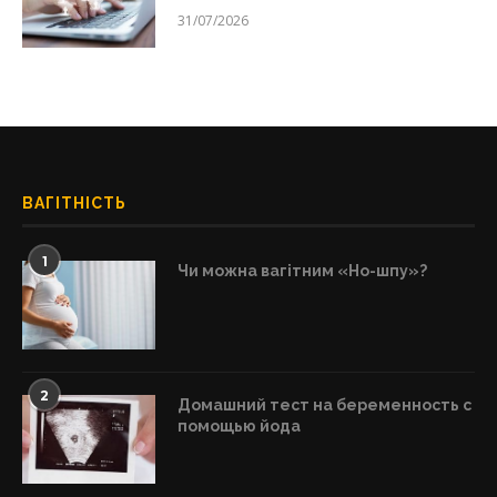
31/07/2026
ВАГІТНІСТЬ
1
Чи можна вагітним «Но-шпу»?
2
Домашний тест на беременность с
помощью йода