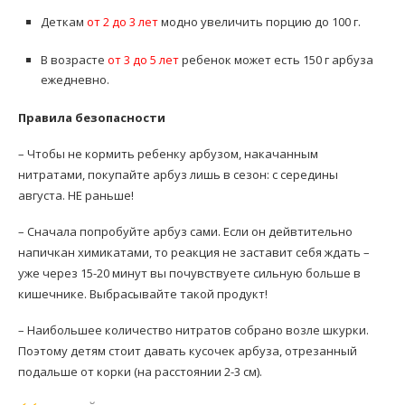
Деткам
от 2 до 3 лет
модно увеличить порцию до 100 г.
В возрасте
от 3 до 5 лет
ребенок может есть 150 г арбуза
ежедневно.
Правила безопасности
– Чтобы не кормить ребенку арбузом, накачанным
нитратами, покупайте арбуз лишь в сезон: с середины
августа. НЕ раньше!
– Сначала попробуйте арбуз сами. Если он дейвтительно
напичкан химикатами, то реакция не заставит себя ждать –
уже через 15-20 минут вы почувствуете сильную больше в
кишечнике. Выбрасывайте такой продукт!
– Наибольшее количество нитратов собрано возле шкурки.
Поэтому детям стоит давать кусочек арбуза, отрезанный
подальше от корки (на расстоянии 2-3 см).