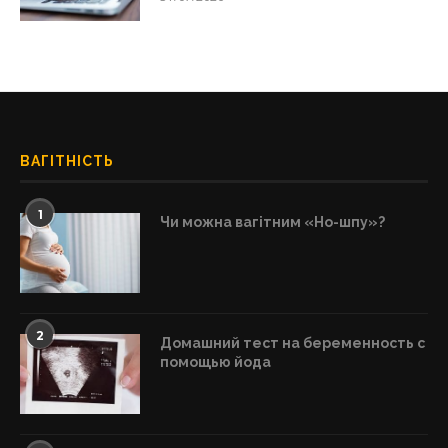
ВАГІТНІСТЬ
1
Чи можна вагітним «Но-шпу»?
2
Домашний тест на беременность с
помощью йода