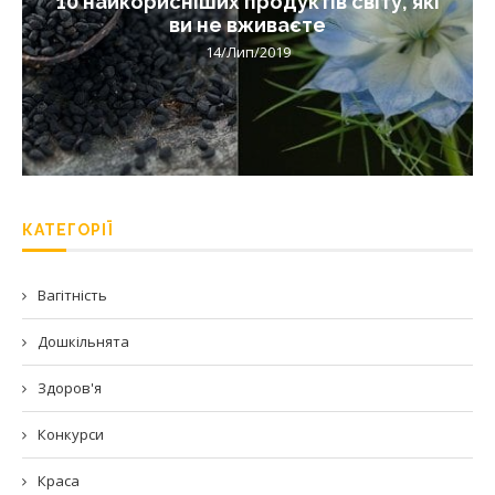
10 найкорисніших продуктів світу, які
ви не вживаєте
14/Лип/2019
КАТЕГОРІЇ
Вагітність
Дошкільнята
Здоров'я
Конкурси
Краса