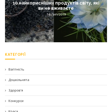
10 найкорисніших продуктів світу, які
ви не вживаєте
14/Лип/2019
КАТЕГОРІЇ
Вагітність
Дошкільнята
Здоров'я
Конкурси
Краса