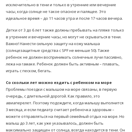
исключительно в тени и только в утренние или вечерние
часы, когда солнце не такое опасное и палящее. Это
идеальное время – до 11 часов утра и после 17 часов вечера.
Детки от 3 до 6 лет также должны пребывать на пляже только
в утренние и вечерние часы, но могут не скрываться в тени.
Важно! Нанести сильную защиту на кожу малыша
(солнцезащитные средства с SPF не меньше 50). Также
ребенок не должен воспринимать солнечные лучи пассивно,
лежа на гамаке. Ребенок должен быть активным – плавать,
играть с песком, бегать.
Со скольки лет можно ездить с ребенком на море
Проблемы поездки с малышом на море связаны, в первую
очередь, с длительной дорогой. Как правило, это
авиаперелет. Поэтому подождите, когда малышу выполнится
3 месяца, и если педиатр считает ребеночка здоровым –
можете отправляться на первый семейный отдых на море. Но
малыш до 3 лет, как уже указывалось, должен быть
максимально защищен от солнца, всегда находится в тени. Он