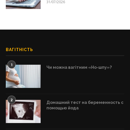
31/07/2026
ВАГІТНІСТЬ
1
Чи можна вагітним «Но-шпу»?
2
Домашний тест на беременность с
помощью йода