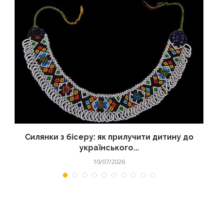
Силянки з бісеру: як прилучити дитину до
українського...
10/07/2026