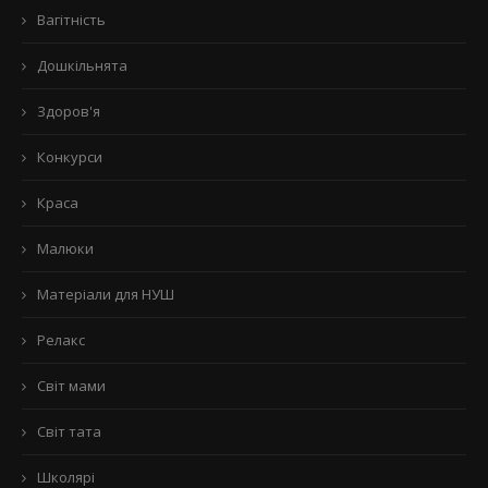
Вагітність
Дошкільнята
Здоров'я
Конкурси
Краса
Малюки
Матеріали для НУШ
Релакс
Світ мами
Світ тата
Школярі