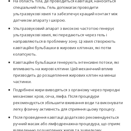
На область тіла, де проводиться кавітація, наноситься
спеціальний гель. Гель допомагає проводити
ультразвукові хвилі та забезпечує кращий контакт між
датчиком апарату і шкірою.
Ультразвуковий апарат з високою частотою генерує
ультразвукові хвилі, які передаються через гель і
направляються в проблемну зону. Ці хвилі створюють
кавітаційні бульбашки в жирових клітинах, які потім
колапсують.
Кавітаційні бульбашки генерують інтенсивні потоки, які
впливають на жирові клітини. Цей механічний вплив
призводить до розщеплення жирових клітин на менші
частинки.
Подрібнені жири виводяться з організму через природні
механізми: кров, сеча, лімфа. Після процедури
рекомендується збільшити вживання води та виконувати
легку фізичну активність для сприяння цьому процесу.
Після проведення кавітації додатково рекомендуеється
ручний масаж або лімфодренажна процедура, що сприяє
відведенню розщеплених жирів та зшвидкому