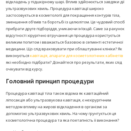
відкладень у підшкірному шарі. Вплив здійснюється завдяки дії
ультразвукових хвиль. Процедура кавітації широко
застосовується в косметології для покращення контурів тіла,
зменшення об’ємів та боротьбі із целюлітом. Це чудовий спосіб
прибрати друге підборіддя, уникаючи ін’єкцій. Саме за рахунок
відсутності хірургічно втручання ця процедура користується
великим попитом і вважається базовою в сегменті естетичної
медицини. Що слід враховувати при облаштуванні клініки? Як
виконується
кавітація, апарати для косметологічних кабінетів
які необхідно підібрати? Дізнайтеся про результати, яких слід
очікувати від курсу.
Головний принцип процедури
Процедура кавітації тіла також відома як кавітаційний
ліпосакція або ультразвукова кавітація, є нехірургічним
методом впливу на жирові відкладення в організмі за
допомогою ультразвукових хвиль. На чому грунтується ця
косметологічна процедура та яка поетапність її виконання?