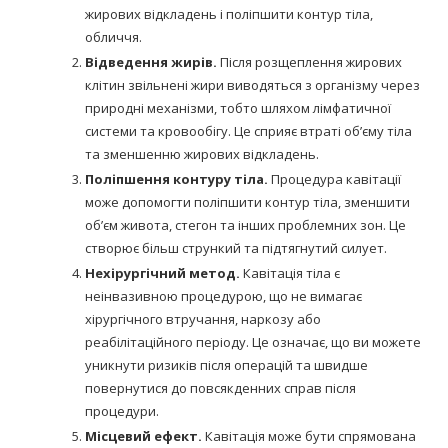
жирових відкладень і поліпшити контур тіла,
обличчя.
Відведення жирів.
Після розщеплення жирових
клітин звільнені жири виводяться з організму через
природні механізми, тобто шляхом лімфатичної
системи та кровообігу. Це сприяє втраті об’єму тіла
та зменшенню жирових відкладень.
Поліпшення контуру тіла.
Процедура кавітації
може допомогти поліпшити контур тіла, зменшити
об’єм живота, стегон та інших проблемних зон. Це
створює більш стрункий та підтягнутий силует.
Нехірургічний метод.
Кавітація тіла є
неінвазивною процедурою, що не вимагає
хірургічного втручання, наркозу або
реабілітаційного періоду. Це означає, що ви можете
уникнути ризиків після операцій та швидше
повернутися до повсякденних справ після
процедури.
Місцевий ефект.
Кавітація може бути спрямована