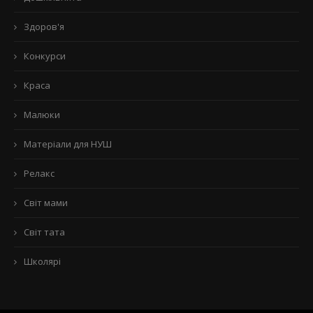
Здоров'я
Конкурси
Краса
Малюки
Матеріали для НУШ
Релакс
Світ мами
Світ тата
Школярі