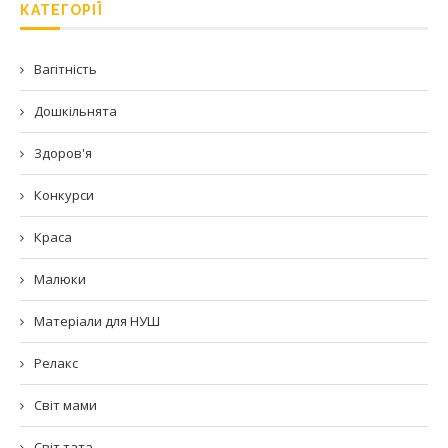
КАТЕГОРІЇ
Вагітність
Дошкільнята
Здоров'я
Конкурси
Краса
Малюки
Матеріали для НУШ
Релакс
Світ мами
Світ тата