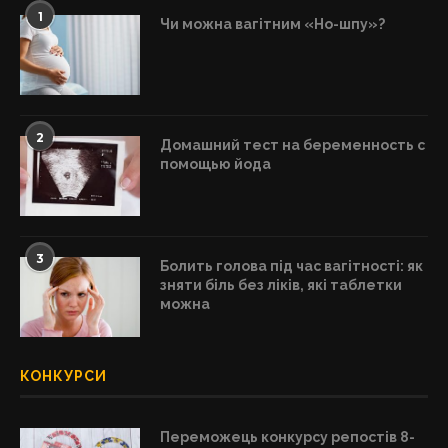
1
Чи можна вагітним «Но-шпу»?
2
Домашний тест на беременность с
помощью йода
3
Болить голова під час вагітності: як
зняти біль без ліків, які таблетки
можна
КОНКУРСИ
Переможець конкурсу репостів 8-