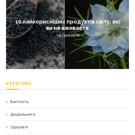
10 найкорисніших продуктів світу, які
ви не вживаєте
14/Лип/2019
КАТЕГОРІЇ
Вагітність
Дошкільнята
Здоров'я