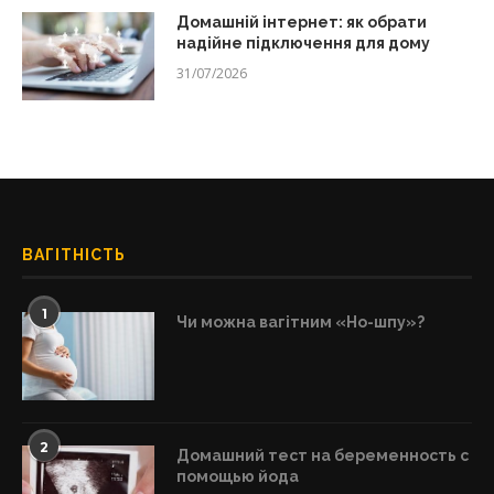
Домашній інтернет: як обрати
надійне підключення для дому
31/07/2026
ВАГІТНІСТЬ
1
Чи можна вагітним «Но-шпу»?
2
Домашний тест на беременность с
помощью йода