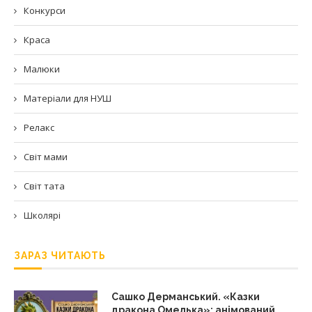
Конкурси
Краса
Малюки
Матеріали для НУШ
Релакс
Світ мами
Світ тата
Школярі
ЗАРАЗ ЧИТАЮТЬ
Сашко Дерманський. «Казки
дракона Омелька»: анімований