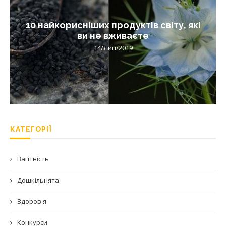
10 найкорисніших продуктів світу, які
ви не вживаєте
14/Лип/2019
КАТЕГОРІЇ
Вагітність
Дошкільнята
Здоров'я
Конкурси