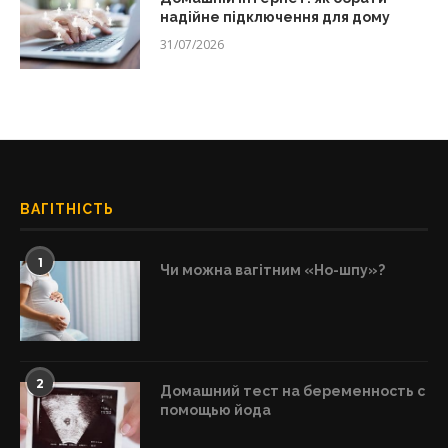
надійне підключення для дому
31/07/2026
ВАГІТНІСТЬ
1
Чи можна вагітним «Но-шпу»?
2
Домашний тест на беременность с
помощью йода