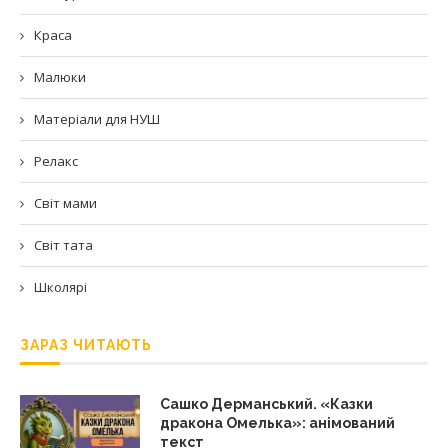
Краса
Малюки
Матеріали для НУШ
Релакс
Світ мами
Світ тата
Школярі
ЗАРАЗ ЧИТАЮТЬ
Сашко Дерманський. «Казки
дракона Омелька»: анімований
текст