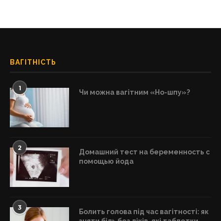
ВАГІТНІСТЬ
1
Чи можна вагітним «Но-шпу»?
2
Домашний тест на беременность с
помощью йода
3
Болить голова під час вагітності: як
зняти біль без ліків, які таблетки