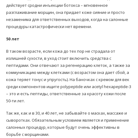
действует сродни инъекции ботокса – мгновенное
разглаживание морщин, она придает коже сияние и просто
незаменима для ответственных выходов, когда на салонные
процедуры катастрофически нет времени.
50 лет
В таком возрасте, если кожа до тех пор не страдала от
излишней сухости, в уход стоит включить средства с
пептидами. Они отвечают за регенерацию клеток, а также за
коммуникацию между клетками (с возрастом она дает сбой, а
кожа теряет тонус и упругость). На баночках с кремом для век
среди компонентов ищите polypeptide или acetyl hexapeptide-3
– это и есть пептиды, ответственные за красоту кожи после
50-ти лет.
Так же, как и в 30, и 40 лет, не забывайте о масках, массаже и
сыворотках. Обязательным условием является и применение
салонных процедур, которые будут очень эффективны в
борьбе с морщинами.