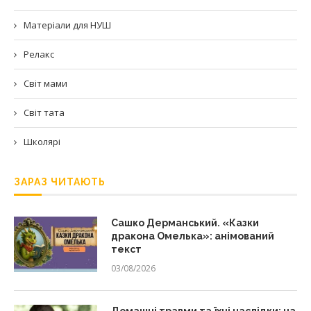
Матеріали для НУШ
Релакс
Світ мами
Світ тата
Школярі
ЗАРАЗ ЧИТАЮТЬ
Сашко Дерманський. «Казки
дракона Омелька»: анімований
текст
03/08/2026
Домашні травми та їхні наслідки: на