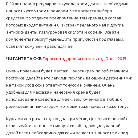
В 30 лет важна регулярность ухода, крем для век необходимо
наносить уже утром и вечером. Что касается выбора
средства, то отдайте предпочтение тем кремам, в состав
которых входят витамин C, экстракт зеленого чая и другие
антиоксиданты, гиалуроновая кислота и кофеин. Все эти
компоненты помогут уменьшить припухлости под глазами,
осветлят кожу век и разгладят ее.
ЧИТАЙТЕ ТАКЖЕ
:
Гороскоп здоровья на весь год Овцы-2015
Очень полезным будет массаж. Нанося крем по орбитальной
косточке, делайте это легкими похлопывающими движениями:
на такой уход кожа ответит тонусом и сиянием. Очень
удобным для массажа и нанесения крема будет
использование средства для век, заключенного в тюбик с
роликовым аппликатором, который тоже придаст коже тонус.
Курсами два раза в год по два-три месяца (осенью и весной)
используйте активные сыворотки, обладающие ударной
дозой всех необходимых для кожи веществ. Наносите их под