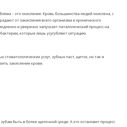
лема – это окисление. Кровь большинства людей окислена, с
адают от закисления всего организма и хронического
 медленно и уверенно запускает паталогический процесс на
 бактерии, которые лишь усугубляют ситуацию.
стоматологических услуг, зубных паст, щеток, но так и
зить закисление крови.
зубам быть в более щелочной среде. А это остановит процесс