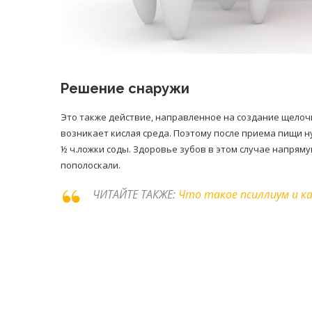
Решение снаружи
Это также действие, направленное на создание щелочн
возникает кислая среда. Поэтому после приема пищи ну
½ ч.ложки соды. Здоровье зубов в этом случае напряму
пополоскали.
ЧИТАЙТЕ ТАКЖЕ:
Что такое псиллиум и к