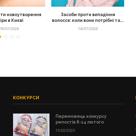
ти новоутворення
Засоби проти випадіння
іри в Києві
волосся: коли вони потрібні та...
29/07/2026
14/07/2026
КОНКУРСИ
Переможець конкурсу
репостів 8-14 лютого
15/02/2023