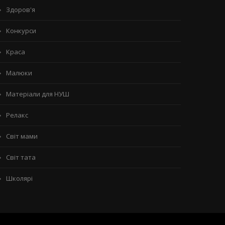
Здоров'я
Конкурси
Краса
Малюки
Матеріали для НУШ
Релакс
Світ мами
Світ тата
Школярі