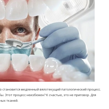
Попробуйте рецепт
симптоми
легендарного супа доктора
 дітей
Моро, который без...
08/Січ/2021
то становится медленный вялотекущий патологический процесс.
ы. Этот процесс неизбежен? К счастью, это не приговор. Для
ных тканей.