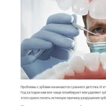
равильно принимать
Лікарі назвали 
льна: никакого кипятка
коронавірусу в
и...
14/Бер/2020
30/Січ/2021
Проблемы с зубами начинаются с раннего детства. И э
Год за годом нам все чаще пломбируют или удаляют зуб
этого нужно понять истинную причину разрушения зуб