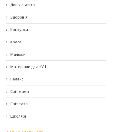
Дошкільнята
Здоров'я
Конкурси
Краса
Малюки
Матеріали для НУШ
Релакс
Світ мами
Світ тата
Школярі