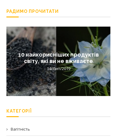
РАДИМО ПРОЧИТАТИ
10 найкорисніших продуктів
Лишай 
світу, які ви не вживаєте
14/Лип/2019
КАТЕГОРІЇ
Вагітність