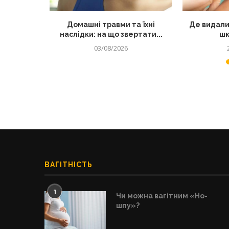
лядом: як
Домашні травми та їхні
Де видали
 від...
наслідки: на що звертати...
шк
03/08/2026
ВАГІТНІСТЬ
1
Чи можна вагітним «Но-
шпу»?