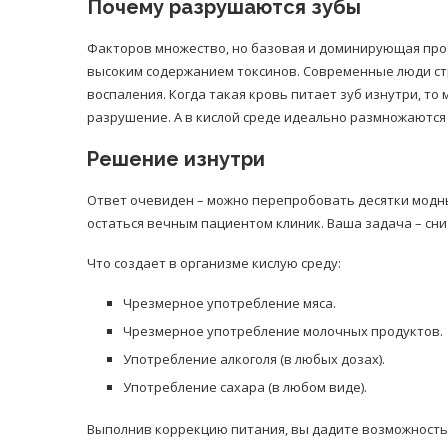
Почему разрушаются зубы
Факторов множество, но базовая и доминирующая проб
высоким содержанием токсинов. Современные люди стр
воспаления. Когда такая кровь питает зуб изнутри, то
разрушение. А в кислой среде идеально размножаются
Решение изнутри
Ответ очевиден – можно перепробовать десятки модных 
остаться вечным пациентом клиник. Ваша задача – сни
Что создает в организме кислую среду:
Чрезмерное употребление мяса.
Чрезмерное употребление молочных продуктов.
Употребление алкоголя (в любых дозах).
Употребление сахара (в любом виде).
Выполнив коррекцию питания, вы дадите возможность 