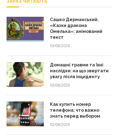
ЗАРАЗ ЧИТАЮТЬ
Сашко Дерманський.
«Казки дракона
Омелька»: анімований
текст
03/08/2026
Домашні травми та їхні
наслідки: на що звертати
увагу після інциденту
03/08/2026
Как купить номер
телефона: что важно
знать перед выбором
02/08/2026