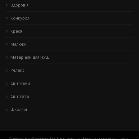
Здоров'я
Конкурси
Краса
Малюки
Матеріали для НУШ
Релакс
Світ мами
Світ тата
Школярі