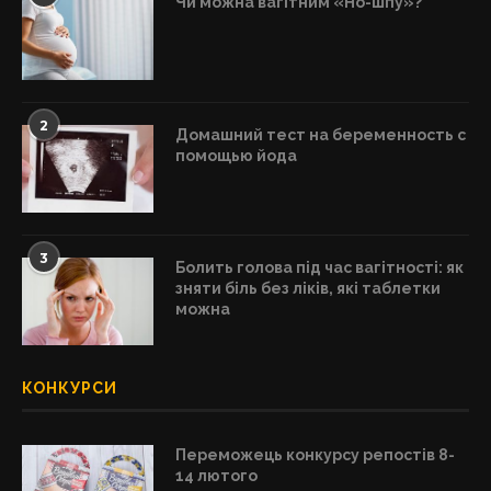
Чи можна вагітним «Но-шпу»?
2
Домашний тест на беременность с
помощью йода
3
Болить голова під час вагітності: як
зняти біль без ліків, які таблетки
можна
КОНКУРСИ
Переможець конкурсу репостів 8-
14 лютого