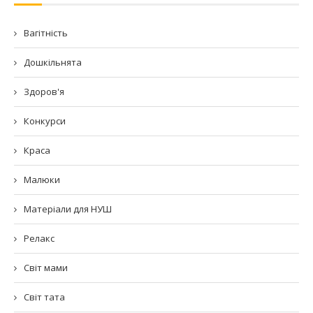
Вагітність
Дошкільнята
Здоров'я
Конкурси
Краса
Малюки
Матеріали для НУШ
Релакс
Світ мами
Світ тата