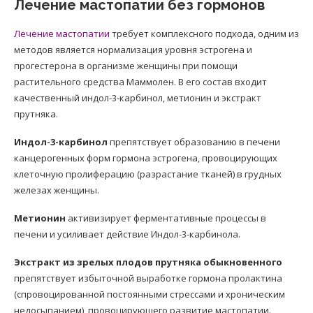
Лечение мастопатии без гормонов
Лечение мастопатии
требует комплексного подхода, одним из
методов является нормализация уровня эстрогена и
прогестерона в организме женщины при помощи
растительного средства Маммолен. В его состав входит
качественный индол-3-карбинол, метионин и экстракт
прутняка.
Индол-3-карбинол
препятствует образованию в печени
канцерогенных форм гормона эстрогена, провоцирующих
клеточную пролиферацию (разрастание тканей) в грудных
железах женщины.
Метионин
активизирует ферментативные процессы в
печени и усиливает действие Индол-3-карбинола.
Экстракт из зрелых плодов прутняка обыкновенного
препятствует избыточной выработке гормона пролактина
(спровоцированной постоянными стрессами и хроническим
недосыпанием), провоцирующего развитие мастопатии.