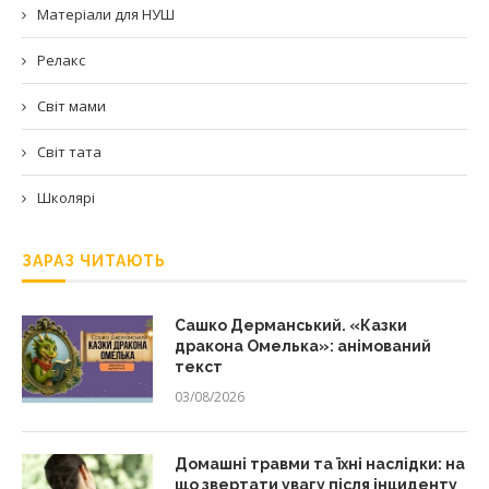
Матеріали для НУШ
Релакс
Світ мами
Світ тата
Школярі
ЗАРАЗ ЧИТАЮТЬ
Сашко Дерманський. «Казки
дракона Омелька»: анімований
текст
03/08/2026
Домашні травми та їхні наслідки: на
що звертати увагу після інциденту