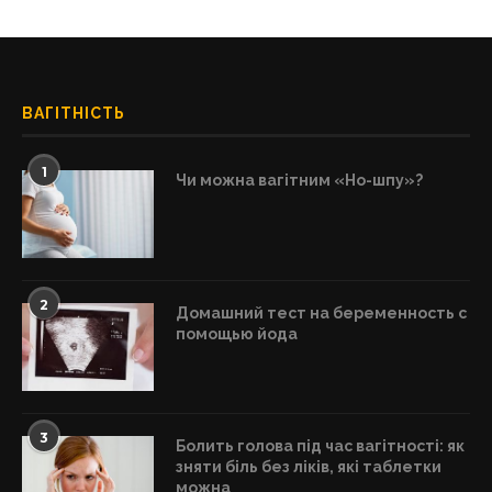
ВАГІТНІСТЬ
1
Чи можна вагітним «Но-шпу»?
2
Домашний тест на беременность с
помощью йода
3
Болить голова під час вагітності: як
зняти біль без ліків, які таблетки
можна