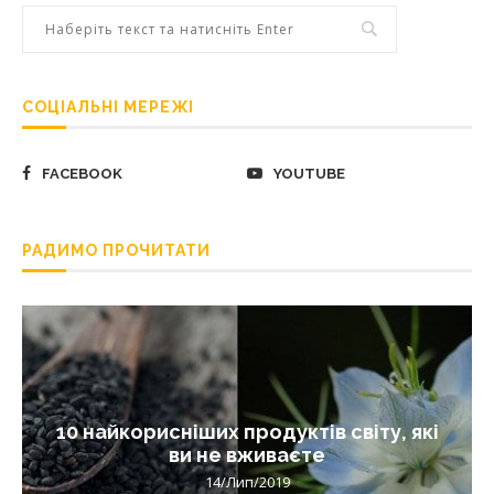
СОЦІАЛЬНІ МЕРЕЖІ
FACEBOOK
YOUTUBE
РАДИМО ПРОЧИТАТИ
10 найкорисніших продуктів світу, які
ви не вживаєте
14/Лип/2019