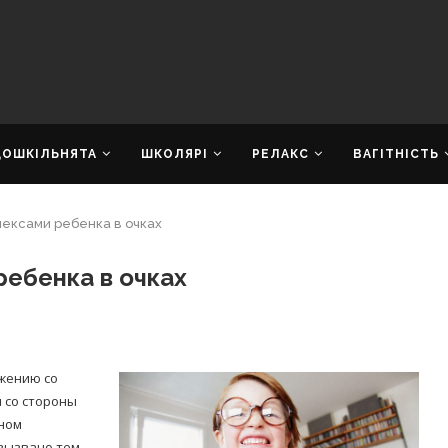
ДОШКІЛЬНЯТА
ШКОЛЯРІ
РЕЛАКС
ВАГІТНІСТЬ
лексами ребенка в очках
ребенка в очках
ижению со
и со стороны
ьном
вызвано тем,