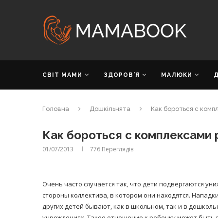
СВІТ МАМИ
ЗДОРОВ’Я
МАЛЮКИ
Головна
Дошкільнята
Как бороться с комп
Как бороться с комплексами 
01/07/2013
776
Переглядів
Очень часто случается так, что дети подвергаются ун
стороны коллектива, в котором они находятся. Нападк
других детей бывают, как в школьном, так и в дошкол
учреждениях. Такое отношение к ребенку может быть 