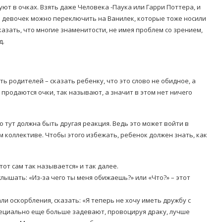
ют в очках. Взять даже Человека -Паука или Гарри Поттера, и
 девочек можно переключить на Ванилек, которые тоже носили
азать, что многие знаменитости, не имея проблем со зрением,
д.
ть родителей – сказать ребенку, что это слово не обидное, а
е продаются очки, так называют, а значит в этом нет ничего
о тут должна быть другая реакция. Ведь это может войти в
м коллективе. Чтобы этого избежать, ребенок должен знать, как
тот сам так называется» и так далее.
лышать: «Из-за чего ты меня обижаешь?» или «Что?» – этот
ли оскорбления, сказать: «Я теперь не хочу иметь дружбу с
 специально еще больше задевают, провоцируя драку, лучше