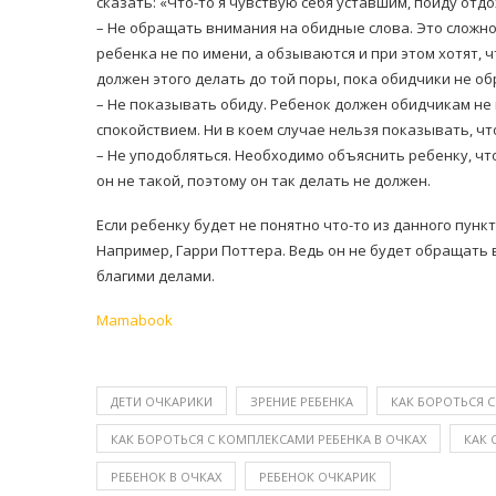
сказать: «Что-то я чувствую себя уставшим, пойду отдо
– Не обращать внимания на обидные слова. Это сложно
ребенка не по имени, а обзываются и при этом хотят, 
должен этого делать до той поры, пока обидчики не об
– Не показывать обиду. Ребенок должен обидчикам не 
спокойствием. Ни в коем случае нельзя показывать, чт
– Не уподобляться. Необходимо объяснить ребенку, что
он не такой, поэтому он так делать не должен.
Если ребенку будет не понятно что-то из данного пунк
Например, Гарри Поттера. Ведь он не будет обращать 
благими делами.
Mamabook
ДЕТИ ОЧКАРИКИ
ЗРЕНИЕ РЕБЕНКА
КАК БОРОТЬСЯ 
КАК БОРОТЬСЯ С КОМПЛЕКСАМИ РЕБЕНКА В ОЧКАХ
КАК 
РЕБЕНОК В ОЧКАХ
РЕБЕНОК ОЧКАРИК