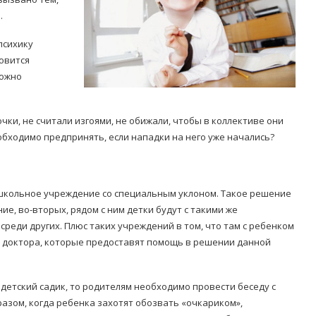
.
психику
новится
можно
Попробуйте рецепт
очки, не считали изгоями, не обижали, чтобы в коллективе они
симптоми
легендарного супа доктора
обходимо предпринять, если нападки на него уже начались?
 дітей
Моро, который без...
08/Січ/2021
ошкольное учреждение со специальным уклоном. Такое решение
е, во-вторых, рядом с ним детки будут с такими же
среди других. Плюс таких учреждений в том, что там с ребенком
 доктора, которые предоставят помощь в решении данной
детский садик, то родителям необходимо провести беседу с
разом, когда ребенка захотят обозвать «очкариком»,