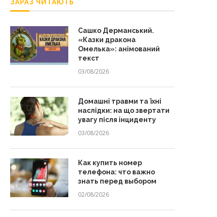
ЗАРАЗ ЧИТАЮТЬ
Сашко Дерманський.
«Казки дракона
Омелька»: анімований
текст
03/08/2026
Домашні травми та їхні
наслідки: на що звертати
увагу після інциденту
03/08/2026
Как купить номер
телефона: что важно
знать перед выбором
02/08/2026