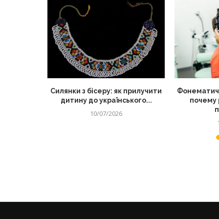
 корисний
Силянки з бісеру: як прилучити
Фонематиче
для дітей
дитину до українського...
почему 
п
10/07/2026