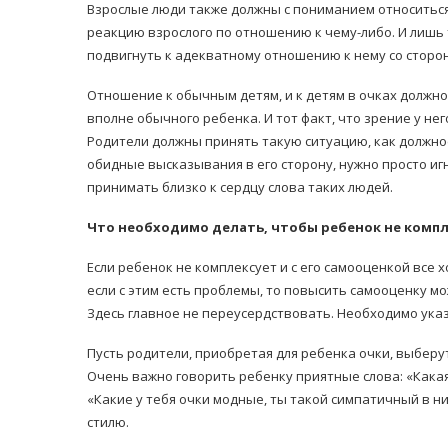
Взрослые люди также должны с пониманием относиться
реакцию взрослого по отношению к чему-либо. И лишь т
подвигнуть к адекватному отношению к нему со сторо
Отношение к обычным детям, и к детям в очках должно
вполне обычного ребенка. И тот факт, что зрение у него
Родители должны принять такую ситуацию, как должное,
обидные высказывания в его сторону, нужно просто и
принимать близко к сердцу слова таких людей.
Что необходимо делать, чтобы ребенок не комп
Если ребенок не комплексует и с его самооценкой все х
если с этим есть проблемы, то повысить самооценку мо
Здесь главное не переусердствовать. Необходимо указ
Пусть родители, приобретая для ребенка очки, выберу
Очень важно говорить ребенку приятные слова: «Какая 
«Какие у тебя очки модные, ты такой симпатичный в н
стилю.