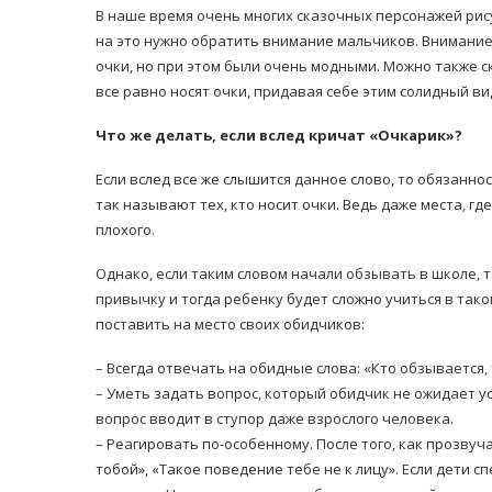
В наше время очень многих сказочных персонажей рису
на это нужно обратить внимание мальчиков. Внимание
очки, но при этом были очень модными. Можно также ск
все равно носят очки, придавая себе этим солидный ви
Что же делать, если вслед кричат «Очкарик»?
Если вслед все же слышится данное слово, то обязаннос
так называют тех, кто носит очки. Ведь даже места, гд
плохого.
Однако, если таким словом начали обзывать в школе, т
привычку и тогда ребенку будет сложно учиться в тако
поставить на место своих обидчиков:
– Всегда отвечать на обидные слова: «Кто обзывается, 
– Уметь задать вопрос, который обидчик не ожидает ус
вопрос вводит в ступор даже взрослого человека.
– Реагировать по-особенному. После того, как прозвуча
тобой», «Такое поведение тебе не к лицу». Если дети