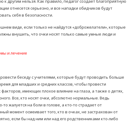
ю к другим нельзя. Как правило, педагог создает благоприятную
ации отнесется серьезно, и все нападки обидчиков будут
овать себя в безопасности.
ешнем виде, если только не найдутся «доброжелатели», которые
должны внушить, что очки носят только самые умные люди и
омы и лечение
 провести беседу с учителями, которые будут проводить больше
время для младших и средних классов, чтобы провести
факторов, имеющих плохое влияние на глаза, а также о детях,
рного. Все, кто носят очки, абсолютно нормальные. Ведь
то жалуется на боли в голове, а кто-то страдает от
нный момент осмеивает того, кто в очках, не застрахован от
иятно, если бы над ним или над его родственниками кто-либо