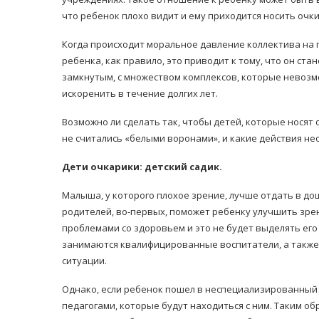
что ребенок плохо видит и ему приходится носить очки
Когда происходит моральное давление коллектива на 
ребенка, как правило, это приводит к тому, что он ста
замкнутым, с множеством комплексов, которые невоз
искоренить в течение долгих лет.
равильно принимать
Возможно ли сделать так, чтобы детей, которые носят 
Лікарі назвали 
льна: никакого кипятка
не считались «белыми воронами», и какие действия не
коронавірусу в
и...
14/Бер/2020
Дети очкарики: детский садик.
30/Січ/2021
Малыша, у которого плохое зрение, лучше отдать в д
родителей, во-первых, поможет ребенку улучшить зрени
проблемами со здоровьем и это не будет выделять его 
занимаются квалифицированные воспитатели, а также
ситуации.
Однако, если ребенок пошел в неспециализированный 
педагогами, которые будут находиться с ним. Таким об