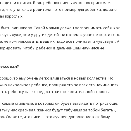
 к детям в очках. Ведь ребенок очень чутко воспринимает
о, что учитель и родители – это пример для ребенка, должно
ны взрослых.
 быть одинаково. Такой малыш должен воспринимать себя, как
 чуть хуже, чем у других детей, ни в коем случае не портит его.
 не комплексовать, ведь их чадо все понимает и чувствует. А
гнорировать, чтобы ребенок в дальнейшем научился не
лексовал?
орошо, то ему очень легко вливаться в новый коллектив. Но,
жно нахваливая ребенка, поощряя его во всех его начинаниях.
ать ребенку на его недостатки с положительной стороны.
т самые стильные, в которых он будет выглядеть потрясающе.
ты у нас красивая, женихи будут табунами за тобой бегать»,
их». Скажите, что очки — это лучшее дополнение к любому