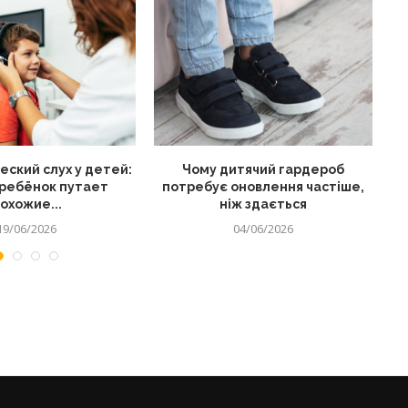
ский слух у детей:
Чому дитячий гардероб
Як
ребёнок путает
потребує оновлення частіше,
охожие...
ніж здається
19/06/2026
04/06/2026