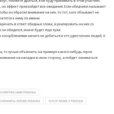
хну», «Можете драться, я не буду принимать в этом участие».
, но эффект превзойдет все ожидания. Если обидчики называют
чтобы он обратил внимание на них, то тот, кого обзывают не
ратятся к нему по имени.
кричать в ответ обидные слова, а реагировать на них со
о он обиделся, иначе будет еще хуже.
 оскорблениями ничего не добиться и это удел плохих людей. А
та, то лучше объяснить на примере какого-нибудь героя.
внимание на нападки в свою сторону, а пойдет заниматься
С КОМПЛЕКСАМИ РЕБЕНКА
СОХРАНИТЬ ЗРЕНИЕ РЕБЕНКА
КОСОГЛАЗИЕ У РЕБЕНКА