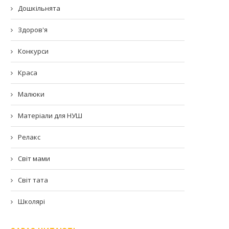
Дошкільнята
Здоров'я
Конкурси
Краса
Малюки
Матеріали для НУШ
Релакс
Світ мами
Світ тата
Школярі