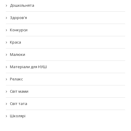
Дошкільнята
Здоров'я
Конкурси
Краса
Малюки
Матеріали для НУШ
Релакс
Світ мами
Світ тата
Школярі