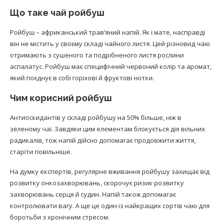
Що таке чай ройбуш
Ройбуш – африканський трав’яний напій. Як і мате, насправді
він не містить у своєму складі чайного листя. Цей різновид чаю
отримають з сушеного та подрібненого листя рослини
аспалатус. Ройбуш має специфічний червоний колір та аромат,
який поєднує в собі горіхові й фруктові нотки.
Чим корисний ройбуш
Антиоскидантів у складі ройбушу на 50% більше, ніж в
зеленому чаї. Завдяки цим елементам блокується дія вільних
радикалів, тож напій дійсно допомагає продовжити життя,
старіти повільніше.
На думку експертів, регулярне вживання ройбушу захищає від
розвитку онкозахворювань, скорочує ризик розвитку
захворювань серця й судин. Напій також допомагає
контролювати вагу. А ще це один із найкращих сортів чаю для
боротьби з хронічним стресом.