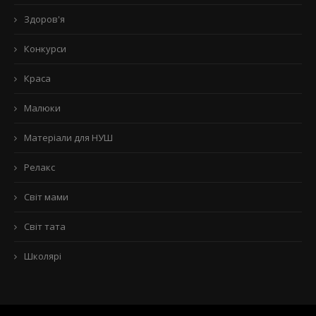
Здоров'я
Конкурси
Краса
Малюки
Матеріали для НУШ
Релакс
Світ мами
Світ тата
Школярі