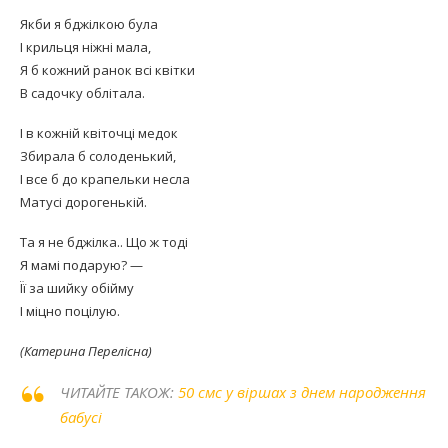
Якби я бджілкою була
І крильця ніжні мала,
Я б кожний ранок всі квітки
В садочку облітала.
І в кожній квіточці медок
Збирала б солоденький,
І все б до крапельки несла
Матусі дорогенькій.
Та я не бджілка.. Що ж тоді
Я мамі подарую? —
Її за шийку обійму
І міцно поцілую.
(Катерина Перелісна)
ЧИТАЙТЕ ТАКОЖ:
50 смс у віршах з днем народження
бабусі