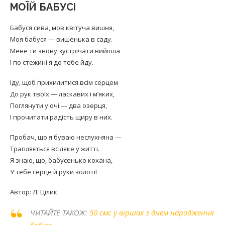
МОЇЙ БАБУСІ
Бабуся сива, мов квітуча вишня,
Моя бабуся — вишенька в саду.
Мене ти знову зустрічати вийшла
І по стежині я до тебе йду.
Іду, щоб прихилитися всім серцем
До рук твоїх — ласкавих і м’яких,
Поглянути у очі — два озерця,
І прочитати радість щиру в них.
Пробач, що я буваю неслухняна —
Трапляється всіляке у житті.
Я знаю, що, бабусенько кохана,
У тебе серце й руки золоті!
Автор: Л. Цілик
ЧИТАЙТЕ ТАКОЖ:
50 смс у віршах з днем народження
бабусі