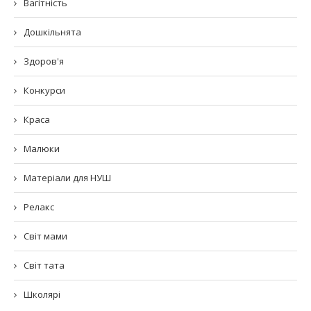
Вагітність
Дошкільнята
Здоров'я
Конкурси
Краса
Малюки
Матеріали для НУШ
Релакс
Світ мами
Світ тата
Школярі