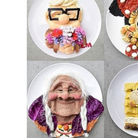
равильно принимать
Лікарі назвали 
льна: никакого кипятка
коронавірусу в
и...
14/Бер/2020
30/Січ/2021