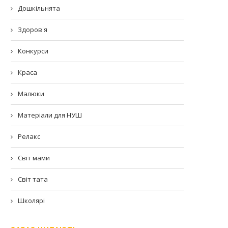
Дошкільнята
Здоров'я
Конкурси
Краса
Малюки
Матеріали для НУШ
Релакс
Світ мами
Світ тата
Школярі