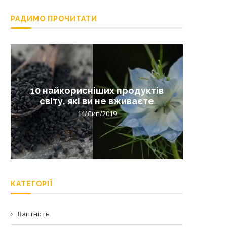
РАДИМО ПРОЧИТАТИ
10 найкорисніших продуктів
Лишай 
світу, які ви не вживаєте
14/Лип/2019
КАТЕГОРІЇ
Вагітність