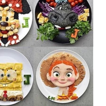
Попробуйте рецепт
симптоми
легендарного супа доктора
 дітей
Моро, который без...
08/Січ/2021