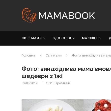
СВІТ МАМИ
ЗДОРОВ’Я
МАЛЮКИ
Головна
Світ мами
Фото: винахідлива мама
Фото: винахідлива мама вмовл
шедеври з їжі
09/08/2019
1531
Переглядів