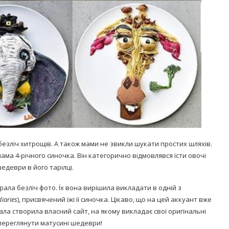
 безліч хитрощів. А також мами не звикли шукати простих шляхів.
ама 4-річного синочка. Він категорично відмовлявся їсти овочі
едеври в його тарілці.
ала безліч фото. Їх вона вирішила викладати в одній з
iaries
), присвячений їжі її синочка. Цікаво, що на цей аккуант вже
Лала створила власний сайт, на якому викладає свої оригінальні
 переглянути матусині шедеври!