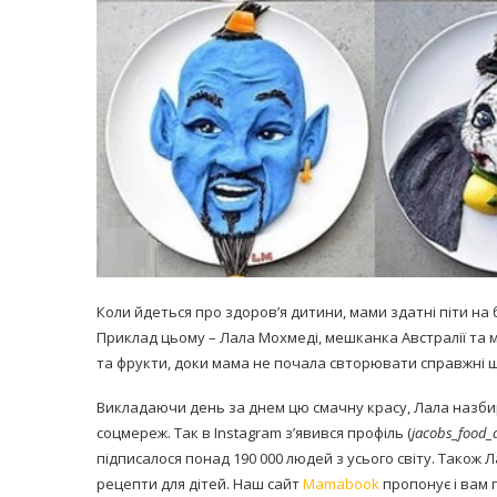
Коли йдеться про здоров’я дитини, мами здатні піти на
Приклад цьому – Лала Мохмеді, мешканка Австралії та м
та фрукти, доки мама не почала свторювати справжні ш
Викладаючи день за днем цю смачну красу, Лала назбир
соцмереж. Так в Instagram з’явився профіль (
jacobs_food_d
підписалося понад 190 000 людей з усього світу. Також 
рецепти для дітей. Наш сайт
Mamabook
пропонує і вам