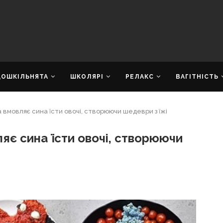
ДОШКІЛЬНЯТА
ШКОЛЯРІ
РЕЛАКС
ВАГІТНІСТЬ
 вмовляє сина їсти овочі, створюючи шедеври з їжі
яє сина їсти овочі, створюючи