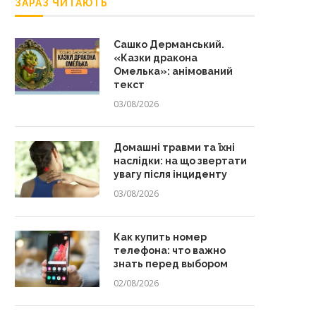
ЗАРАЗ ЧИТАЮТЬ
Сашко Дерманський.
«Казки дракона
Омелька»: анімований
текст
03/08/2026
Домашні травми та їхні
наслідки: на що звертати
увагу після інциденту
03/08/2026
Как купить номер
телефона: что важно
знать перед выбором
02/08/2026