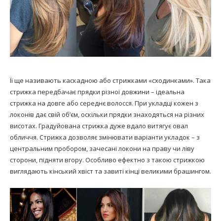
Її ще називають каскадною або стрижками «сходинками». Така
стрижка передбачає прядки різної довжини – ідеальна
стрижка на довге або середнє волосся. При укладці кожен з
локонів дає свій об’єм, оскільки прядки знаходяться на різних
висотах. Градуйована стрижка дуже вдало витягує овал
обличчя. Стрижка дозволяє змінювати варіанти укладок – з
центральним пробором, зачесані локони на праву чи ліву
сторони, підняти вгору. Особливо ефектно з такою стрижкою
виглядають кінський хвіст та завиті кінці великими брашингом.