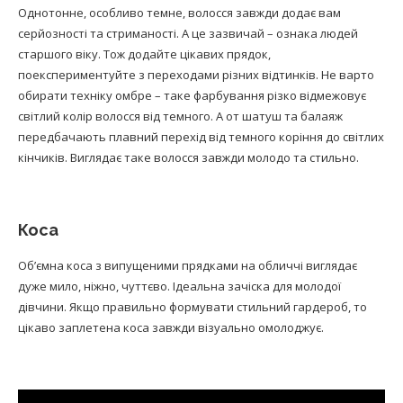
Однотонне, особливо темне, волосся завжди додає вам
серйозності та стриманості. А це зазвичай – ознака людей
старшого віку. Тож додайте цікавих прядок,
поекспериментуйте з переходами різних відтинків. Не варто
обирати техніку омбре – таке фарбування різко відмежовує
світлий колір волосся від темного. А от шатуш та балаяж
передбачають плавний перехід від темного коріння до світлих
кінчиків. Виглядає таке волосся завжди молодо та стильно.
Коса
Об’ємна коса з випущеними прядками на обличчі виглядає
дуже мило, ніжно, чуттєво. Ідеальна зачіска для молодої
дівчини. Якщо правильно формувати стильний гардероб, то
цікаво заплетена коса завжди візуально омолоджує.