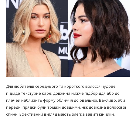
Для любителів середнього та короткого волосся чудове
підійде текстурне каре: довжина нижче підборіддя або до
плечей наблизить форму обличчя до овальної. Важливо, аби
передні прядки були трішки довшими, ніж довжина волосся зі
спини. Ефективний вигляд мають злегка завиті кінчики.