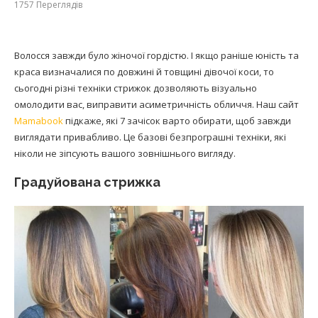
1757
Переглядів
Волосся завжди було жіночої гордістю. І якщо раніше юність та
краса визначалися по довжині й товщині дівочої коси, то
сьогодні різні техніки стрижок дозволяють візуально
омолодити вас, виправити асиметричність обличчя. Наш сайт
Mamabook
підкаже, які 7 зачісок варто обирати, щоб завжди
виглядати привабливо. Це базові безпрограшні техніки, які
ніколи не зіпсують вашого зовнішнього вигляду.
Градуйована стрижка