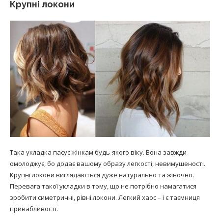
Крупні локони
Така укладка пасує жінкам будь-якого віку. Вона завжди
омолоджує, бо додає вашому образу легкості, невимушеності.
Крупні локони виглядаються дуже натурально та жіночно.
Перевага такої укладки в тому, що не потрібно намагатися
зробити симетричні, рівні локони. Легкий хаос – і є таємниця
привабливості.