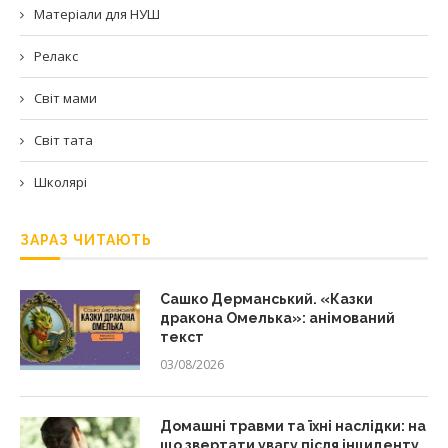
Матеріали для НУШ
Релакс
Світ мами
Світ тата
Школярі
ЗАРАЗ ЧИТАЮТЬ
Сашко Дерманський. «Казки
дракона Омелька»: анімований
текст
03/08/2026
Домашні травми та їхні наслідки: на
що звертати увагу після інциденту