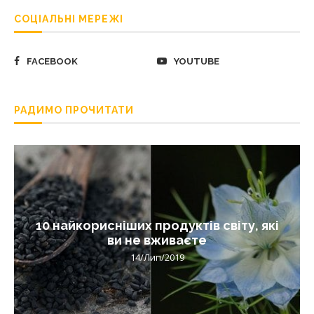
СОЦІАЛЬНІ МЕРЕЖІ
FACEBOOK
YOUTUBE
РАДИМО ПРОЧИТАТИ
10 найкорисніших продуктів світу, які
ви не вживаєте
14/Лип/2019