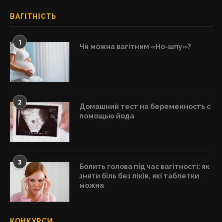
ВАГІТНІСТЬ
1
Чи можна вагітним «Но-шпу»?
2
Домашний тест на беременность с
помощью йода
3
Болить голова під час вагітності: як
зняти біль без ліків, які таблетки
можна
КОНКУРСИ