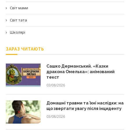
Світ мами
Світ тата
Школярі
ЗАРАЗ ЧИТАЮТЬ
Сашко Дерманський. «Казки
дракона Омелька»: анімований
текст
03/08/2026
Домашні травми та їхні наслідки: на
що звертати увагу після інциденту
03/08/2026