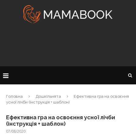
Головна
Дошкільнята
Ефективна гра на освоєння
усної лічби (інструкція + шаблон)
Ефективна гра на освоєння усної лічби
(інструкція + шаблон)
07/08/2020