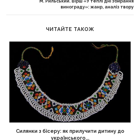
М. Рильський. Вірш «У теплі дні збирання
винограду»: жанр, аналіз твору
ЧИТАЙТЕ ТАКОЖ
Силянки з бісеру: як прилучити дитину до
українського...