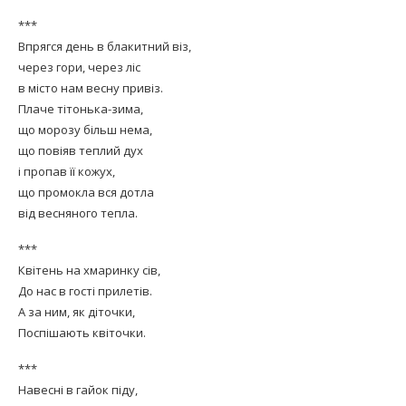
***
Впрягся день в блакитний віз,
через гори, через ліс
в місто нам весну привіз.
Плаче тітонька-зима,
що морозу більш нема,
що повіяв теплий дух
і пропав її кожух,
що промокла вся дотла
від весняного тепла.
***
Квітень на хмаринку сів,
До нас в гості прилетів.
А за ним, як діточки,
Поспішають квіточки.
***
Навесні в гайок піду,