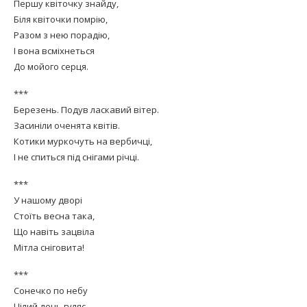
Першу квіточку знайду,
Біля квіточки помрію,
Разом з нею порадію,
І вона всміхнеться
До мойого серця.
***
Березень. Подув ласкавий вітер.
Засиніли оченята квітів.
Котики муркочуть на вербичці,
І не спиться під снігами річці.
***
У нашому дворі
Стоїть весна така,
Що навіть зацвіла
Мітла сніговита!
***
Сонечко по небу
Цілий день гуляє,