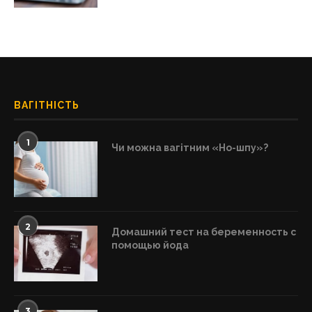
ВАГІТНІСТЬ
1
Чи можна вагітним «Но-шпу»?
2
Домашний тест на беременность с
помощью йода
3