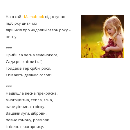
Наш сайт
Mamabook
підготував
підбірку дитячих
віршиків про чудовий сезон року –
весну.
***
Прийшла весна зеленокоса,
Сади розквітли і гаї,
Гойдає вітер срібні роси,
Співають дзвінко солов’ї.
***
Надійшла весна прекрасна,
многоцвітна, тепла, ясна,
наче дівчина в вінку.
Зацвіли луги, діброви,
повно гомону, розмови
і пісень в чагарнику.