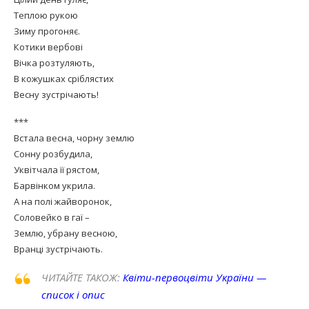
Теплою рукою
Зиму прогоняє.
Котики вербові
Вічка розтуляють,
В кожушках сріблястих
Весну зустрічають!
***
Встала весна, чорну землю
Сонну розбудила,
Уквітчала її рястом,
Барвінком укрила.
А на полі жайворонок,
Соловейко в гаї –
Землю, убрану весною,
Вранці зустрічають.
ЧИТАЙТЕ ТАКОЖ:
Квіти-первоцвіти України —
список і опис