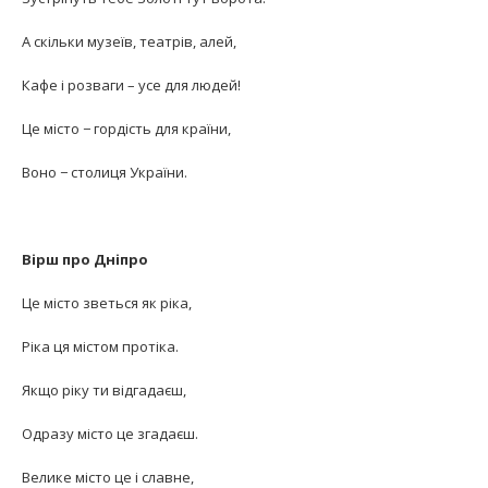
А скільки музеїв, театрів, алей,
Кафе і розваги – усе для людей!
Це місто − гордість для країни,
Воно − столиця України.
Вірш про Дніпро
Це місто зветься як ріка,
Ріка ця містом протіка.
Якщо ріку ти відгадаєш,
Одразу місто це згадаєш.
Велике місто це і славне,