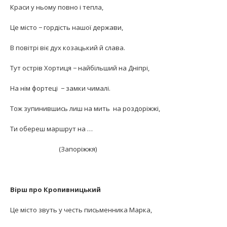
Краси у ньому повно і тепла,
Це місто − гордість нашої держави,
В повітрі віє дух козацький й слава.
Тут острів Хортиця − найбільший на Дніпрі,
На нім фортеці − замки чималі.
Тож зупинившись лиш на мить на роздоріжжі,
Ти обереш маршрут на …
(Запоріжжя)
Вірш про Кропивницький
Це місто звуть у честь письменника Марка,