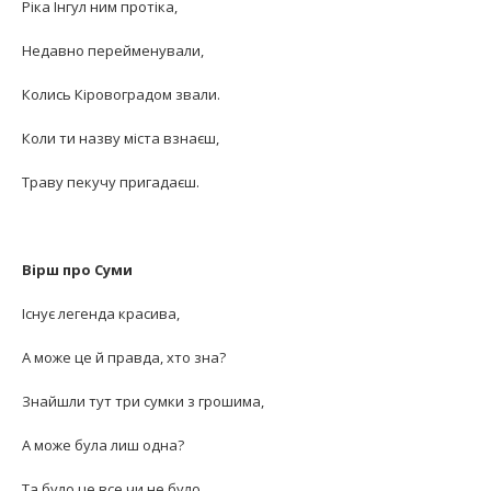
Ріка Інгул ним протіка,
Недавно перейменували,
Колись Кіровоградом звали.
Коли ти назву міста взнаєш,
Траву пекучу пригадаєш.
Вірш про Суми
Існує легенда красива,
А може це й правда, хто зна?
Знайшли тут три сумки з грошима,
А може була лиш одна?
Та було це все чи не було,