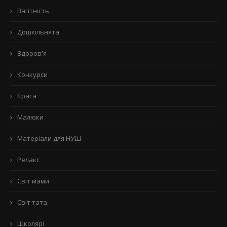
Вагітність
Дошкільнята
Здоров'я
Конкурси
Краса
Малюки
Матеріали для НУШ
Релакс
Світ мами
Світ тата
Школярі