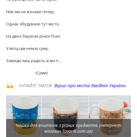
Ніяк ми не взнаєм тепер,
Однак збудували тут місто,
На двох берегах річки Псел.
У місці цім немає суму,
Завжди лиш радість в місті…
(Суми)
ЧИТАЙТЕ ТАКОЖ:
Вірші про міста Західної України
Чашки для вчителів з різних предметів (Інтернет-
магазин Tovarik.com.ua)