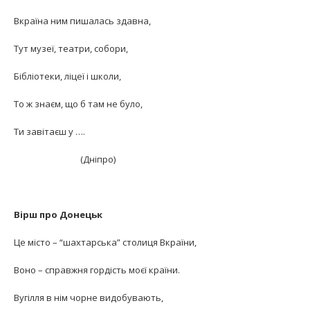
Вкраїна ним пишалась здавна,
Тут музеї, театри, собори,
Бібліотеки, ліцеї і школи,
То ж знаєм, що б там не було,
Ти завітаєш у ….
(Дніпро)
Вірш про Донецьк
Це місто – “шахтарська” столиця Вкраїни,
Воно – справжня гордість моєї країни.
Вугілля в нім чорне видобувають,