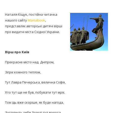
Наталія Кіщук, постійна читачка
нашого сайту
Mamabook
,
представляє авторські дитячі вірші
про видатні міста Східної України.
Вірш про Київ
Прекрасне місто над Дніпром,
Зігріє кожного теплом,
Тут Лавра Печерська, велична Софія,
Хто тут ще не був, побувати тут мріє.
Тож їдь вже скоріше, як буде нагода,
Зустрінуть тебе Золоті тут ворота.